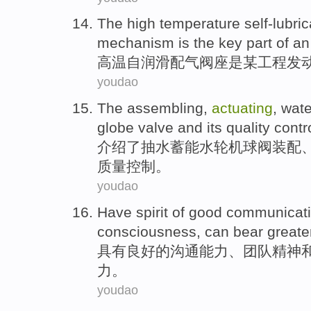
The
high temperature
self-lubri
mechanism
is
the
key
part
of
a
高温
自
润滑
配
气阀
座
是
某
工程
发
youdao
The
assembling
,
actuating
,
wate
globe valve
and
its
quality
contr
介绍了
抽水蓄能
水轮机
球阀
装配
质量
控制
。
youdao
Have
spirit
of
good
communicat
consciousness
,
can
bear
greate
具有
良好
的
沟通
能力
、
团队
精神
力
。
youdao