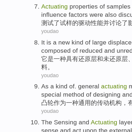
Actuating
properties
of
samples
influence
factors
were also
disc
测试了试样
的
驱动
性能
并
讨论了
youdao
It
is
a
new
kind
of
large
displac
composed of reduced
and
unre
它
是
一
种
具有
还原
层
和
未还原层
料
。
youdao
As
a
kind
of.
general
actuating
special
method
of
designing
an
凸轮
作为
一
种
通用
的
传动
机构
，
youdao
The
Sensing
and
Actuating
laye
sense
and
act
upon the
external