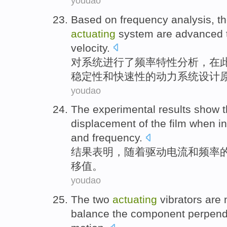
youdao
Based
on
frequency
analysis
, t
actuating
system
are
advanced
velocity.
对
系统
进行了
频率特性
分析
，
在
稳定性
和
快速性
的
动力系统
设计
youdao
The
experimental results
show t
displacement
of the
film
when
i
and
frequency
.
结果
表明
，随着
驱动
电流
和频率
移值
。
youdao
The
two
actuating
vibrators are
balance
the
component
perpend