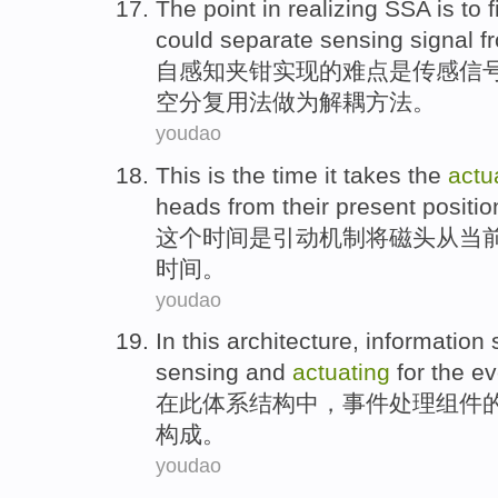
The point in
realizing
SSA
is
to 
could
separate
sensing
signal
f
自
感知
夹钳
实现
的难点
是
传感
信
空分
复用
法
做为解耦方法。
youdao
This
is
the
time
it
takes
the
actu
heads
from
their
present
positio
这个
时间
是引动
机制
将
磁头
从
当
时间。
youdao
In
this
architecture
,
information
sensing
and
actuating
for the
ev
在
此
体系结构
中，
事件
处理
组件
构成
。
youdao