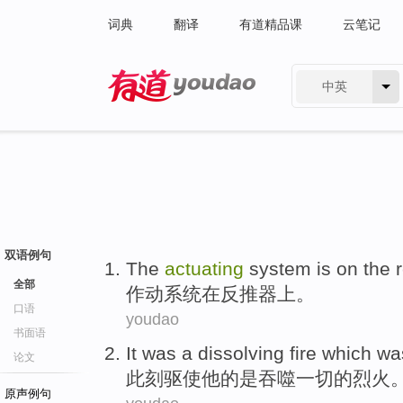
词典
翻译
有道精品课
云笔记
中英
有道 - 网易旗下搜索
双语例句
The
actuating
system
is
on the
全部
作
动
系统
在
反推器上
。
口语
youdao
书面语
It
was
a dissolving fire which
w
论文
此刻
驱使
他
的是
吞噬一切的烈火
原声例句