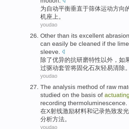
motion
.
为
自动
平衡
垂直
于
筛
体运动
方向
机座
上。
youdao
Other than
its excellent abrasio
can
easily be
cleaned
if
the
lime
sleeve
.
除了
优异
的抗研磨特性以外，
如
过
驱动
套管将固化石灰
轻易
清除
youdao
The
analysis
method
of
raw mat
studied
on
the
basis
of
actuatin
recording
thermoluminescence
.
在
X
射线
激励
材料
和
记录
热致发光
分析
方法
。
youdao