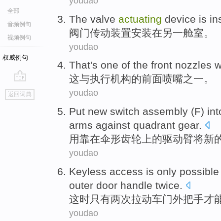
youdao
全部
The valve
actuating
device
is
in
音频例句
阀门
传动
装置
安装
在
另一
舱室。
视频例句
youdao
权威例句
That
's
one of the
front
nozzles
w
这
与
执行
机构
的
前面
喷嘴之一
。
go
youdao
返回词典
top
Put
new
switch
assembly
(
F
)
int
arms
against
quadrant
gear.
用
靠在
伞形
齿轮
上的
驱动
臂
将
新
youdao
Keyless
access
is only
possible
outer door
handle
twice
.
这时
只有
两次
拉动车
门外
把手
才
youdao