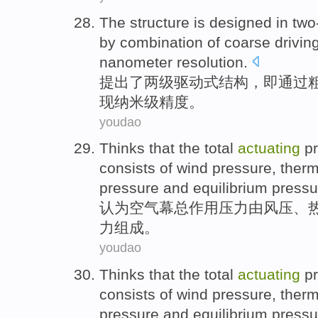
The
structure
is designed in tw
by
combination
of
coarse
drivin
nanometer
resolution
.
提出了两级
驱动
式
结构
，即
通过
现
纳米级
精度
。
youdao
Thinks that
the
total
actuating
p
consists
of
wind
pressure,
therm
pressure
and
equilibrium
pressu
认为
空气
幕
总
作用
压力
由
风压
、
力组成。
youdao
Thinks that
the
total
actuating
p
consists
of
wind
pressure,
therm
pressure
and
equilibrium
pressu