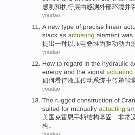
感
测
和
执行层
由
感测
外部
环境
并
youdao
A
new type
of
precise
linear
act
stack
as
actuating
element
was
提出
一种
以压电
叠堆
为
驱动
动力
youdao
How to
regard
in
the hydraulic
a
energy
and
the
signal
actuating
如何
看待
液压
传动
系统
中
传递
能
youdao
The rugged
construction
of
Cra
suited
for
manually
actuating
sm
美国
克雷恩
手柄
结构
坚固，非常
构
。
youdao