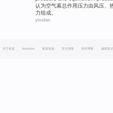
认为
空气
幕
总
作用
压力
由
风压
、
力组成。
youdao
关于有道
Investors
有道智选
官方博客
技术博客
诚聘英