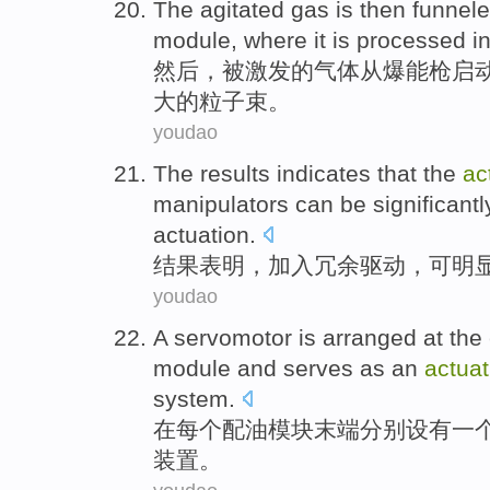
The
agitated
gas
is
then
funnel
module
, where it is
processed
i
然后
，被
激发
的
气体
从
爆能枪启
大的
粒子
束
。
youdao
The results
indicates that
the
ac
manipulators
can be
significantl
actuation.
结果
表明
，
加入
冗余
驱动
，
可
明
youdao
A
servomotor
is arranged
at
the
module
and
serves as an
actuat
system
.
在
每个
配
油
模块
末端
分别设有一
装置
。