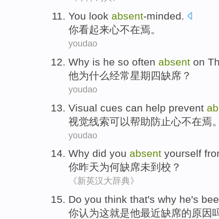
You
look
absent
-minded
.
你
看起来
心不在焉
。
youdao
Why
is
he
so
often
absent
on T
他
为什么
经常
星期四
缺席
？
youdao
Visual
cues
can
help
prevent
ab
视觉
线索
可以
帮助
防止
心不在焉
youdao
Why did
you
absent
yourself fr
你
昨天
为何
缺席未
到校
？
《新英汉大辞典》
Do you
think
that
's
why
he
's
be
你
认为
这
就是
他
最近
缺席
的
原因