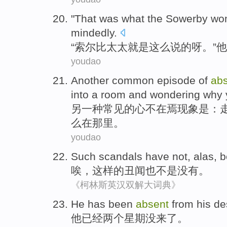
"That was
what
the
Sowerby
wo
mindedly
.
“
索尔
比太太
就是
这么
说
的呀。”
他
youdao
Another
common
episode
of
ab
into
a
room
and
wondering
why
另一种
常见
的
心不在焉现象
是
：
么
在
那里
。
youdao
Such
scandals
have
not
,
alas
,
b
唉
，
这样
的
丑闻
也
不是
没有
。
《柯林斯英汉双解大词典》
He
has been
absent
from his d
他
已经
两个
星期
没
来
了
。