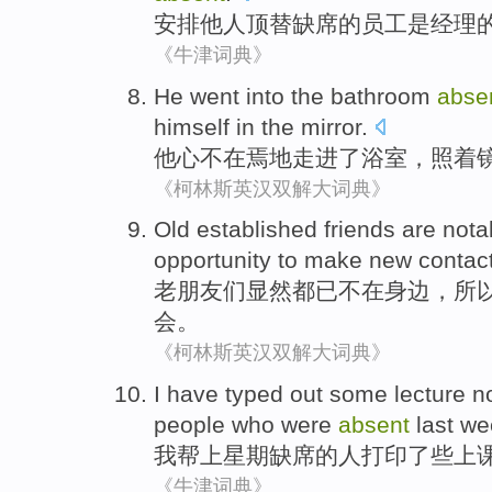
安排
他人顶替缺席
的
员工
是
经理
《牛津词典》
He
went
into the
bathroom
abse
himself
in
the mirror
.
他
心不在焉
地
走进了
浴室
，照着
《柯林斯英汉双解大词典》
Old established friends
are
nota
opportunity
to make
new
contac
老朋友
们
显然
都
已不在身边
，
所
会
。
《柯林斯英汉双解大词典》
I
have typed
out
some
lecture
n
people who
were
absent
last w
我
帮
上星期缺席的
人
打印了
些
上
《牛津词典》