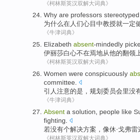
《柯林斯英汉双解大词典》
Why
are
professors
stereotyped
为什么
在
人们心目中
教授
就
一定
《牛津词典》
Elizabeth
absent
-mindedly
pick
伊丽莎白
心不在焉地
从
他
的翻领
《柯林斯英汉双解大词典》
Women
were
conspicuously
abs
committee
.
引人
注意的
是
，
规划
委员会里
没
《牛津词典》
Absent
a
solution
,
people
like
S
fighting
.
若没有
个
解决方案
，
像
休
·
戈
弗雷
《柯林斯英汉双解大词典》