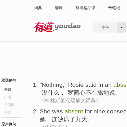
词典
翻译
有道精品课
云笔记
中英
有道 - 网易旗下搜索
双语例句
"
Nothing
,"
Rosie
said
in
an
abse
全部
“
没什么
，”
罗茜
心不在焉
地
说
。
口语
《柯林斯英汉双解大词典》
书面语
She
was
absent
for
nine
consec
论文
她
一连
缺席
了
九
天
。
原声例句