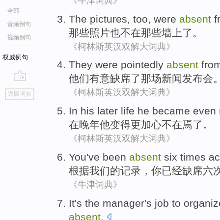
《牛津词典》
全部
The pictures
,
too
,
were
absent
f
音频例句
那些
照片
也
不在
那些墙上了。
视频例句
《柯林斯英汉双解大词典》
权威例句
They
were pointedly
absent
fro
他们
有意
缺席
了那场
新闻
发布会
go
《柯林斯英汉双解大词典》
返回词典
top
In
his later life
he
became
even
在
晚年
他
变得
更加
心不在焉了
。
《柯林斯英汉双解大词典》
You
've been
absent
six
times
ac
根据
我们
的
记录
，
你
已经
缺席
六
《牛津词典》
It's
the manager
's
job
to
organiz
absent
.