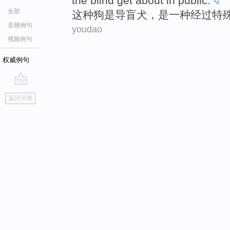
the
blind
get
about
in public.
全部
这种
狗
是
导
盲
犬，是
一种
经过特
音频例句
youdao
视频例句
权威例句
go
返回词典
top