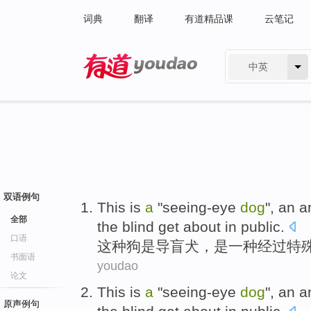
词典
翻译
有道精品课
云笔记
中英
有道 - 网易旗下搜索
双语例句
This
is
a
"
seeing-eye
dog
",
an
a
全部
the
blind
get
about
in public.
口语
这种
狗
是
导
盲
犬，是
一种
经过特
书面语
youdao
论文
This
is
a
"
seeing-eye
dog
",
an
a
原声例句