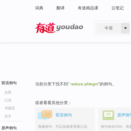
词典
翻译
有道精品课
云笔记
中英
有道 - 网易旗下搜索
双语例句
当前分类下找不到"
reduce phlegm
"的例句。
全部
口语
或者看看其他分类：
书面语
双语例句
原声例
论文
海量例句，可以按难度查看口语、
例句来自VOA、美
原声例句