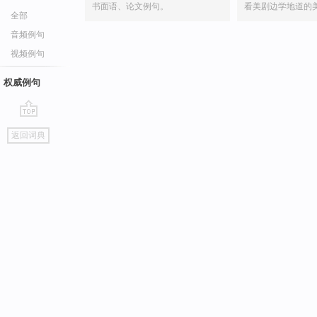
书面语、论文例句。
看美剧边学地道的
全部
音频例句
视频例句
权威例句
go
返回词典
top