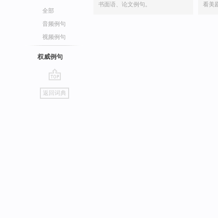
书面语、论文例句。
看美
全部
音频例句
视频例句
权威例句
go
返回词典
top