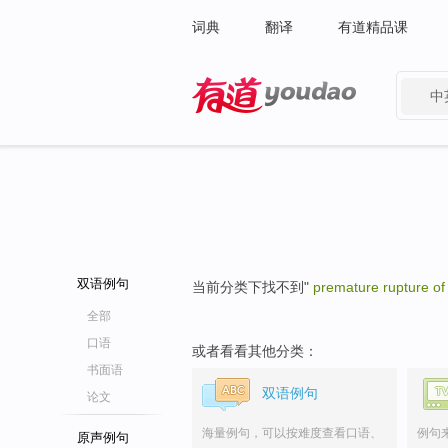
词典
翻译
有道精品课
中
有道 - 网易旗下搜索
双语例句
当前分类下找不到"
premature rupture o
全部
口语
或者看看其他分类：
书面语
双语例句
论文
海量例句，可以按难度查看口语、
例句
原声例句