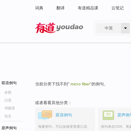
词典
翻译
有道精品课
云笔记
中英
有道 - 网易旗下搜索
双语例句
当前分类下找不到"
micro fiber
"的例句。
全部
口语
或者看看其他分类：
书面语
双语例句
原声例
论文
海量例句，可以按难度查看口语、
例句来自VOA、美
原声例句