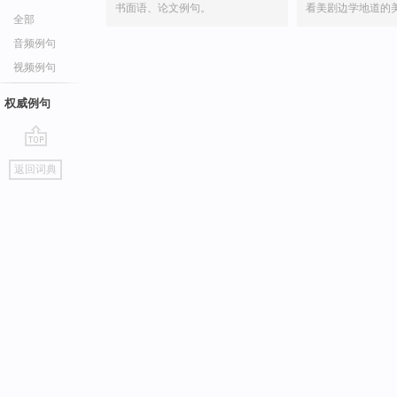
书面语、论文例句。
看美剧边学地道的
全部
音频例句
视频例句
权威例句
go
返回词典
top