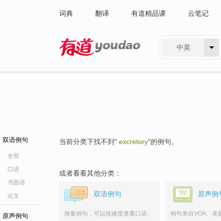
词典
翻译
有道精品课
云笔记
中英
有道 - 网易旗下搜索
双语例句
当前分类下找不到"
excretory
"的例句。
全部
口语
或者看看其他分类：
书面语
双语例句
原声例
论文
海量例句，可以按难度查看口语、
例句来自VOA、美
原声例句