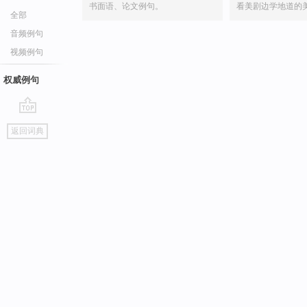
书面语、论文例句。
看美剧边学地道的
全部
音频例句
视频例句
权威例句
go
返回词典
top