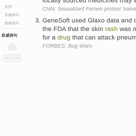
locally sourced medicines may wo
全部
CNN:
Sexualized Femen protest 'naive 
音频例句
GeneSoft used Glaxo data and d
视频例句
the FDA that the skin
rash
was m
权威例句
for a
drug
that can attack pneu
FORBES:
Bug Wars
go
返回词典
top