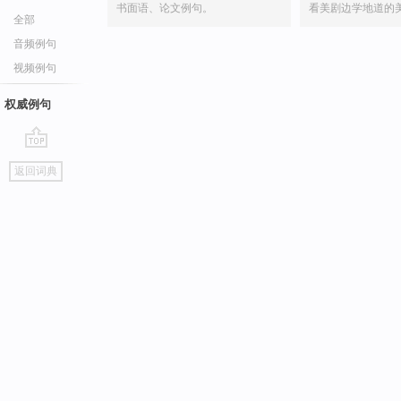
书面语、论文例句。
看美剧边学地道的
全部
音频例句
视频例句
权威例句
go
返回词典
top