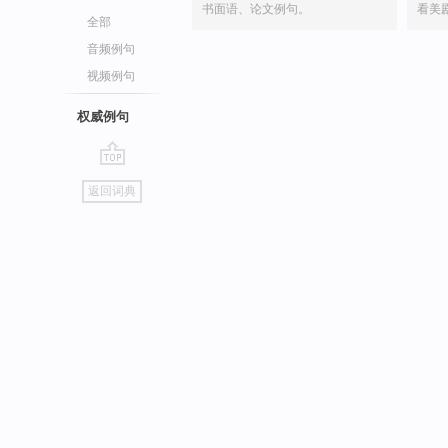
书面语、论文例句。
看美
全部
音频例句
视频例句
权威例句
go
返回词典
top