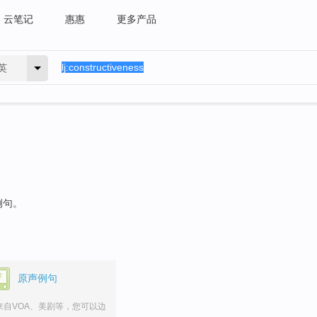
云笔记
惠惠
更多产品
英
例句。
原声例句
来自VOA、美剧等，您可以边