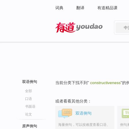
词典
翻译
有道精品课
中
有道 - 网易旗下搜索
双语例句
当前分类下找不到"
constructiveness
"的
全部
口语
或者看看其他分类：
书面语
双语例句
论文
海量例句，可以按难度查看口语、
例句
原声例句