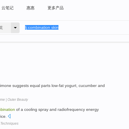
云笔记
惠惠
更多产品
英
imone suggests equal parts low-fat yogurt, cucumber and
ome | Outer Beauty
bination
of a cooling spray and radiofrequency energy
vice.
e Techniques