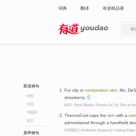
词典
翻译
有道精品课
中
有道 - 网易旗下搜索
双语例句
For oily or
combination
skin
, Ms. DeS
全部
strawberry.
口语
WSJ:
Face Masks: Please Do Try This at H
书面语
ThermaCool zaps the
skin
with a
com
论文
administered through a handheld de
FORBES:
Knifeless Surgery's Cutting-Edg
原声例句