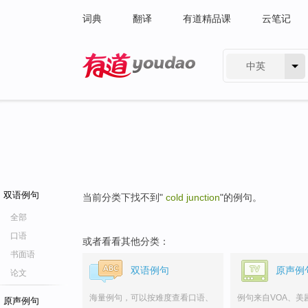
词典
翻译
有道精品课
云笔记
中英
有道 - 网易旗下搜索
双语例句
当前分类下找不到"
cold junction
"的例句。
全部
口语
或者看看其他分类：
书面语
双语例句
原声例
论文
海量例句，可以按难度查看口语、
例句来自VOA、美
原声例句