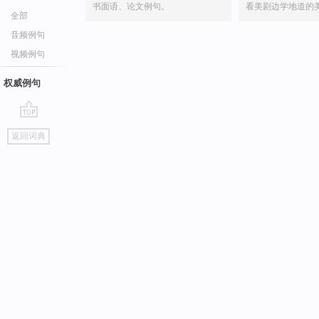
书面语、论文例句。
看美剧边学地道的
全部
音频例句
视频例句
权威例句
go
返回词典
top