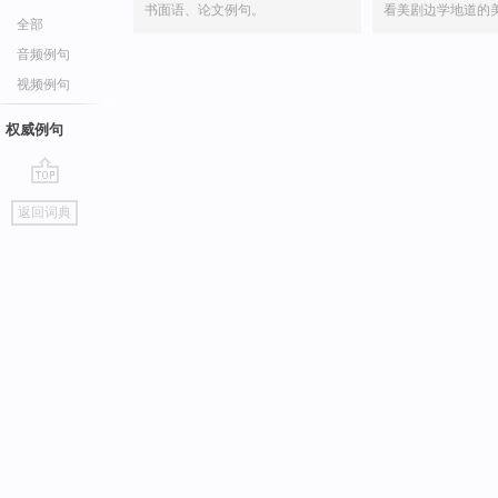
书面语、论文例句。
看美剧边学地道的
全部
音频例句
视频例句
权威例句
go
返回词典
top