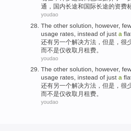
通
，
国内
长途
和国际
长途的资费
youdao
The other
solution
,
however
,
fe
usage rates
,
instead
of
just
a
fl
还有
另
一
个
解决方法
，
但是
，
很
而不是
仅
收取
月租费
。
youdao
The other
solution
,
however
,
fe
usage rates
,
instead
of
just
a
fl
还有
另
一
个
解决方法
，
但是
，
很
而不是
仅
收取
月租费
。
youdao