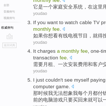
monthly
fee
.
全部
它
是
一个
家庭
安全
系统
，在
这里
音频例句
youdao
视频例句
If
you
want to
watch
cable
TV
p
权威例句
monthly
fee
.
如果
你
想
看
有线
电视
节目
，
就
得
youdao
go
返回词典
top
It charges
a
monthly
fee
, one-t
transaction
fee
.
需要
月租
、一次
安装
费用
和
客户
youdao
I
just couldn't
see
myself
payin
computer
game
.
那时候
我
无法
想象
我
每个
月都
付
前的
电脑
游戏只要买回来就可以