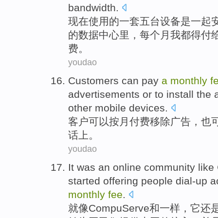
bandwidth
.
现在
使用
的
一
套
五
台设备
是
一起
的
数据
中心
里
，每个
月
我
都
得付
费
。
youdao
Customers
can
pay
a
monthly
f
advertisements
or
to
install
the
other
mobile
devices.
客户
可以
按
月
付费
移除
广告
，
也
话上。
youdao
It
was
an
online
community
like
started
offering
people dial-up
a
monthly
fee
.
就
像
CompuServe
和
一样，
它
还