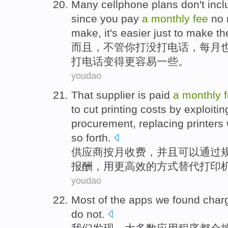
Many cellphone
plans
don
't in
since you
pay
a
monthly
fee
no
make, it
's easier
just
to
make
th
而且
，
不管
你
打
没
打电话，
每月
打电话变得
更
容易
一些
。
youdao
That supplier
is
paid
a
monthly
to
cut
printing
costs
by
exploiti
procurement
,
replacing
printers
so forth
.
供应商
按月
收费
，
并且
可以
通过
报酬
，
用
更
高效
的
方式
替代
打印
youdao
Most
of the
apps
we
found
char
do not
.