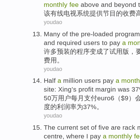
monthly
fee
above
and beyond t
该
有线
电视
系统
提供
节目
的收费
youdao
Many
of the
pre-loaded
program
and required
users
to pay
a
mon
许多
预装
的
程序
变成了
试用
版
，
费用
。
youdao
Half
a
million
users
pay
a
month
site
:
Xing
’s
profit margin
was 37
50万
用户
每月
支付euro6
（$
9
）
度
的
利润率
为37%。
youdao
The
current
set
of
five
are
rack
centre
,
where
I
pay
a
monthly
f