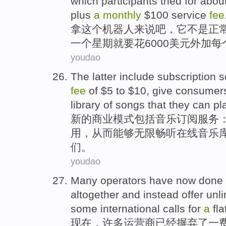
which participants
tried for
abou
plus
a
monthly
$100
service
fee
拿
这个
机器人来说吧，
它
不是
正
一个
星期
就要花6000美元
外加
每
youdao
The latter
include
subscription
s
fee
of
$
5
to
$
10
, give
consumer
library
of
songs
that
they
can pl
新的商业模式
包括
音乐
订阅
服务
用
，从而能够
无限
畅听
在线
音乐
们
。
youdao
Many
operators
have now
done
altogether
and
instead
offer unli
some
international
calls
for
a
fl
现在
，
许多
运营商
已经
摒弃
了一