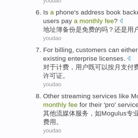
youdao
Is
a
phone's
address
book
back
users
pay
a
monthly
fee
?
地址簿
备份
是
免费
的
吗？
还是
用
youdao
For
billing
,
customers
can
either
existing
enterprise
licenses
.
对于
计费
，
用户
既
可以
按
月
支付
许可证。
youdao
Other
streaming
services
like M
monthly
fee
for
their
'pro'
servic
其他
流媒体
服务
，
如
Mogulus
专
费用
。
youdao