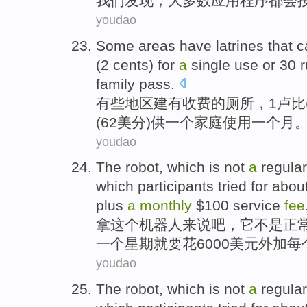
我们
发现
，
大多数
应用程序
都会
youdao
Some
areas
have latrines
that 
(
2
cents
)
for
a
single use
or
30
family
pass.
有些
地区
建有
收费
的厕所，
1
卢比
(62美分)
供
一个家庭
使用
一个
月
youdao
The robot
,
which
is not
a
regular
which participants
tried for
abou
plus
a
monthly
$100
service
fee
拿
这个
机器人来说吧，
它
不是
正
一个
星期
就要花
6000美元
外加
每
youdao
The robot
,
which
is not
a
regular