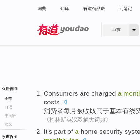
词典
翻译
有道精品课
云笔记
中英
有道 - 网易旗下搜索
双语例句
Consumers
are charged
a
mont
全部
costs
.
口语
消费者
每月
被
收取
高于
基本
有线
书面语
《柯林斯英汉双解大词典》
论文
It
's
part of
a
home
security
syst
原声例句