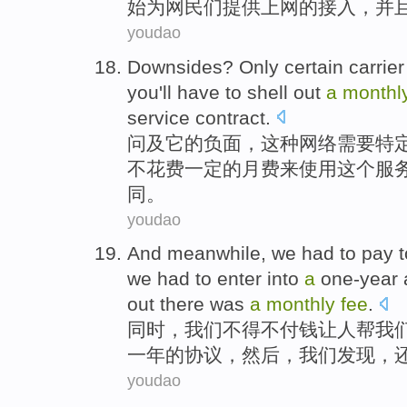
始
为
网民
们
提供
上网
的
接入
，并
youdao
Downsides
? Only
certain
carrie
you
'll have to
shell out
a
monthl
service
contract
.
问及它的
负面
，这种
网络
需要
特
不
花费一定的
月费
来使用这个
服
同
。
youdao
And meanwhile
,
we
had
to
pay
t
we
had
to
enter into
a
one-year
out
there was
a
monthly
fee
.
同时
，
我们
不得不
付钱
让
人帮
我
一年
的
协议
，
然后
，我们
发现
，
youdao