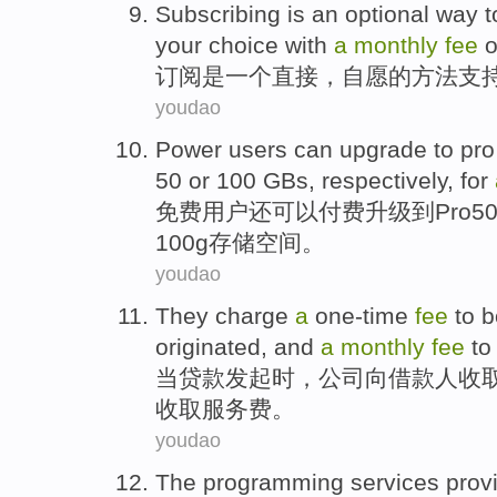
Subscribing
is
an
optional
way
t
your
choice
with
a
monthly
fee
o
订阅
是
一个
直接
，
自愿
的
方法
支
youdao
Power
users
can
upgrade
to
pro
50 or 100
GBs
, respectively, for
免费
用户
还
可以
付费升级
到
Pro
5
100g存储空间。
youdao
They charge
a
one-time
fee
to
b
originated
, and
a
monthly
fee
to
当
贷款
发起
时，公司
向
借款人
收
收取服务费。
youdao
The
programming
services
prov