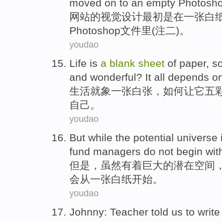
moved
on to
an
empty
Photoshop
网站
的
视觉
设计
最初是
在
一张
白
Photoshop文件里(注二)。
youdao
Life
is
a
blank
sheet
of paper, s
and wonderful?
It all depends
o
生活
就
象
一张白张，
如何
让
它
五
自己。
youdao
But
while
the
potential
universe
fund
managers
do not
begin
wit
但是
，
虽然
有着
巨大
的
潜在
空间
会
从一张白纸
开始
。
youdao
Johnny
:
Teacher
told
us
to
write