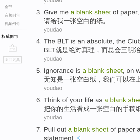
youdao
全部
Give
me
a
blank
sheet
of
paper
音频例句
请
给
我
一张
空白
的
纸
。
视频例句
youdao
权威例句
The
BLT
is
an absolute
, the Cl
BLT
就是
绝对
真理，而总会三明
go
youdao
返回词典
top
Ignorance
is
a
blank
sheet
,
on
w
无知
是
一张
空白
纸
，
我们
可以
在
youdao
Think
of
your
life
as
a
blank
she
把
你
的
生活
看成
一张
空白的
手稿
youdao
Pull out
a
blank
sheet
of
paper
statement
.