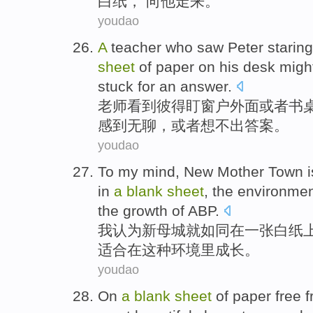
白纸， 向他
走来
。
youdao
A
teacher who
saw
Peter
staring
sheet
of
paper on
his desk
migh
stuck for
an answer
.
老师
看到
彼得
盯
窗户
外面
或者
书
感到
无聊，或者
想不
出答案。
youdao
To
my
mind
,
New
Mother
Town
i
in
a
blank
sheet
,
the
environme
the
growth
of ABP
.
我
认为
新
母
城
就
如同
在
一张
白纸
适合
在
这种
环境里
成长
。
youdao
On
a
blank
sheet
of paper free 