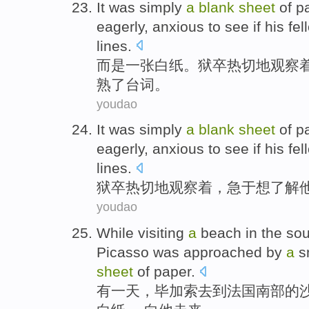
It was simply
a
blank
sheet
of p
eagerly
,
anxious
to
see
if
his
fel
lines
.
而是
一张白纸
。
狱卒
热切地
观察
熟
了台词
。
youdao
It was simply
a
blank
sheet
of
pa
eagerly
,
anxious
to
see
if
his
fel
lines
.
狱卒
热切
地观察着，
急于
想
了解
youdao
While
visiting
a
beach
in the
sou
Picasso
was approached by
a
s
sheet
of paper
.
有
一
天
，
毕加索去到
法国
南部
的