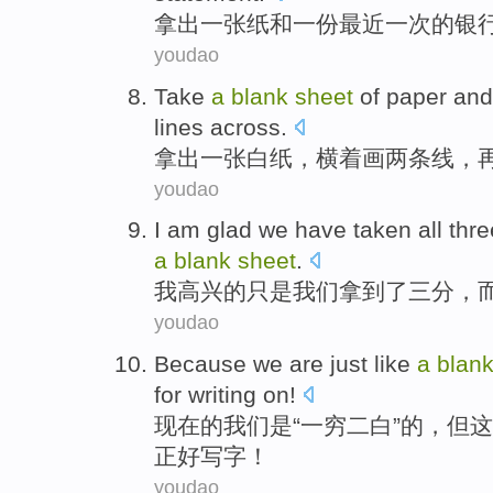
拿出
一张
纸
和
一
份
最近一次
的
银
youdao
Take
a
blank
sheet
of paper an
lines across.
拿出
一张
白纸，横着
画
两
条
线
，
youdao
I
am glad
we
have taken all
thre
a
blank
sheet
.
我
高兴
的只是
我们
拿到
了
三
分
，
youdao
Because
we
are
just like
a
blan
for
writing on
!
现在
的
我们
是
“一穷二白”的，但
这
正好
写字！
youdao