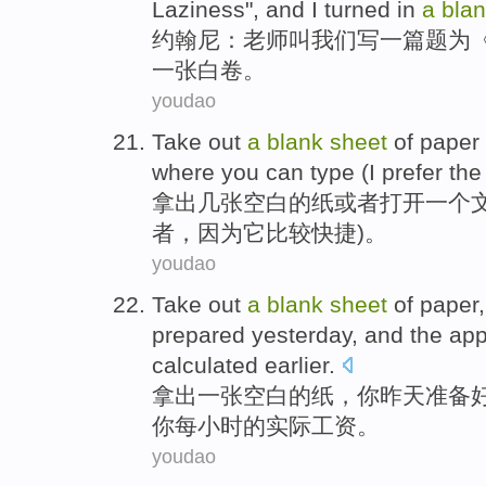
Laziness
", and
I
turned in
a
bla
约翰尼
：
老师
叫
我们
写
一
篇
题为
一张
白卷
。
youdao
Take out
a
blank
sheet
of
paper
where you can type (I
prefer
the 
拿出
几张
空白
的
纸
或者
打开
一个
者
，
因为
它
比较快捷)。
youdao
Take out
a
blank
sheet
of
paper
prepared
yesterday
,
and
the ap
calculated
earlier
.
拿出
一张
空白
的
纸
，
你
昨天
准备
你
每小时
的
实际工资
。
youdao