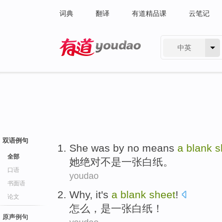
词典
翻译
有道精品课
云笔记
中英
有道 - 网易旗下搜索
双语例句
She
was by no
means
a
blank
s
全部
她
绝对
不是一张白纸。
口语
youdao
书面语
Why
,
it's
a
blank
sheet
!
论文
怎么
，
是
一张
白纸！
原声例句