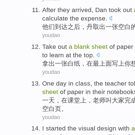
After
they
arrived
,
Dan
took out
calculate the
expense
.
他们
到达之后
，
丹
取出
一张
空白
youdao
Take out
a
blank
sheet
of paper
to
learn
at
the top
.
拿出
一张
白纸，
在
最上面
写上
你
youdao
One
day
in
class
,
the teacher
to
sheet
of paper in their
notebook
一
天
，
在
课堂上
，
老师
叫
大家
完
空白
页
。
youdao
I started
the
visual
design
with
a