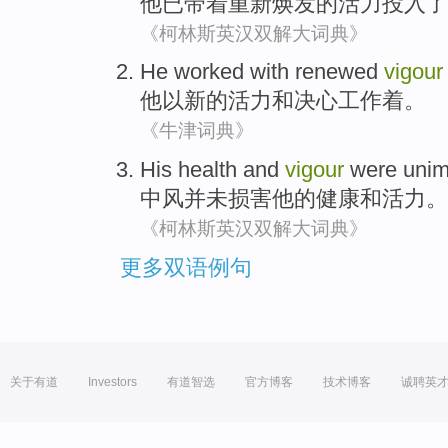
他
已
带
着重新
焕发的
活力
投入了
《柯林斯英汉双解大词典》
He
worked
with
renewed
vigour
他
以
新的
活力
和
决心
工作着
。
《牛津词典》
His
health
and
vigour
were unim
中风
并未
损害
他
的
健康
和
活力
。
《柯林斯英汉双解大词典》
更多双语例句
关于有道
Investors
有道智选
官方博客
技术博客
诚聘英