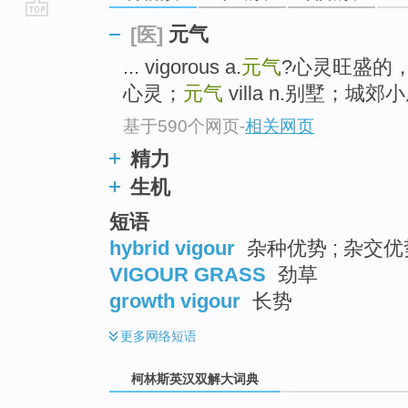
go
元气
[医]
top
... vigorous a.
元气
?心灵旺盛的
心灵；
元气
villa n.别墅；城郊小屋
基于590个网页
-
相关网页
精力
生机
短语
hybrid vigour
杂种优势 ; 杂交优
VIGOUR GRASS
劲草
growth vigour
长势
更多
网络短语
柯林斯英汉双解大词典