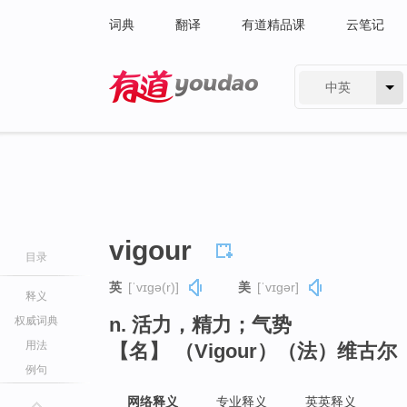
词典
翻译
有道精品课
云笔记
中英
有道 - 网易旗下搜索
vigour
目录
英
[ˈvɪɡə(r)]
美
[ˈvɪɡər]
释义
n. 活力，精力；气势
权威词典
用法
【名】 （Vigour）（法）维古
例句
网络释义
专业释义
英英释义