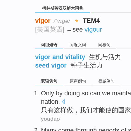
柯林斯英汉双解大词典
vigor
TEM4
/ˈvɪɡə/
[美国英语]
→see
vigour
词组短语
同近义词
同根词
vigor and vitality
生机与活力
seed vigor
种子生活力
双语例句
原声例句
权威例句
Only
by doing
so can
we
mainta
nation
.
只有
这样
做，
我们
才能
使的国家
youdao
Many
come through periods
of
s