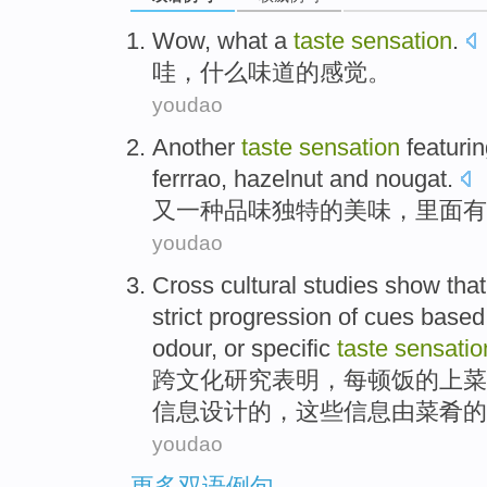
Wow
,
what
a
taste
sensation
.
哇
，
什么
味道
的
感觉
。
youdao
Another
taste
sensation
featurin
ferrrao,
hazelnut
and
nougat
.
又一种
品味
独特
的
美味，里面有
youdao
Cross
cultural
studies
show that
strict
progression
of
cues based
odour, or specific
taste
sensatio
跨
文化
研究
表明
，每
顿
饭
的
上菜
信息
设计
的，这些信息
由菜肴
的
youdao
更多双语例句