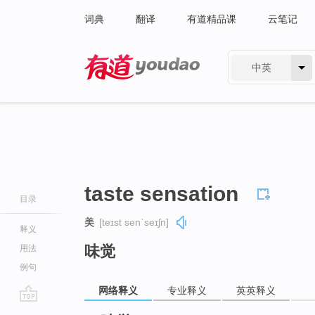
词典
翻译
有道精品课
云笔记
中英
有道 - 网易旗下搜索
taste sensation
目录
美
[teɪst senˈseɪʃn]
释义
味觉
用法
例句
网络释义
专业释义
英英释义
go