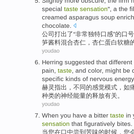
Slightly
more
obscure, the
firm
special
taste
sensation
", a the f
creamed
asparagus soup
enrich
chocolate
.
公司
打出
了“
非常
独特
口感
”的口
笋
酱料混合
杏仁
，杏仁蛋白软糖
youdao
Herring suggested
that
different
pain
,
taste
,
and
color
,
might be
specific
kinds
of
nervous
energy
赫灵
指出，
不同
的
感觉
模式
，
如
种类
的
神经
能量的
释放
有关。
youdao
When
you
have a bitter
taste
in
sensation
that figuratively
bites
.
当
您
在
口中
尝到苦味
的时候，
您