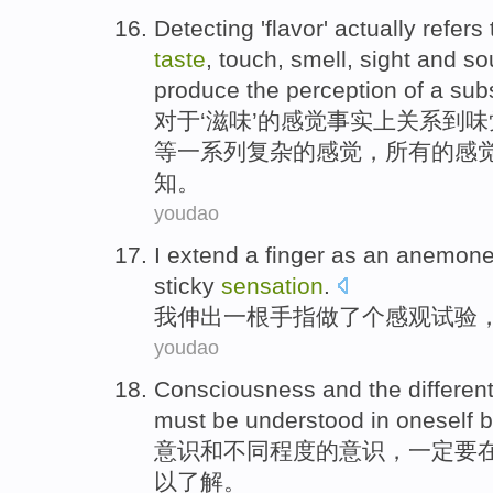
Detecting '
flavor
'
actually
refers
taste
,
touch
,
smell
,
sight
and
so
produce
the
perception
of
a
sub
对于‘
滋味
’
的
感觉
事实上
关系
到
味
等一系列
复杂
的
感觉，
所有
的感
知
。
youdao
I
extend
a
finger
as
an
anemon
sticky
sensation
.
我
伸出
一
根手指
做
了个
感观
试验
youdao
Consciousness
and
the
differen
must
be
understood
in
oneself
意识
和
不同
程度
的
意识，
一定
要
以了解
。