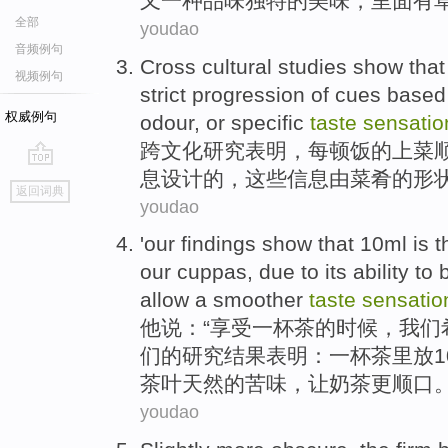
又一种
品味
独特
的
美味，里面有
全部
youdao
音频例句
Cross
cultural
studies
show that
视频例句
strict
progression
of
cues based
权威例句
odour, or specific
taste
sensatio
跨
文化
研究
表明
，每
顿
饭
的
上菜
息
设计
的，这些信息
由菜肴
的
形
go
返回词典
top
youdao
'
our
findings
show that
10
ml
is t
our
cuppas, due to its
ability to
allow
a smoother
taste
sensatio
他说：“享受一杯茶的时候，
我们
们的
研究结果
表明
：一杯茶里放
1
茶叶
天然
的苦味，
让
奶茶
更
顺口。
youdao