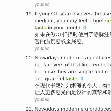
youdao
If
your CT
scan
involves the
use
medium, you
may
feel
a
brief
se
taste
in your mouth
.
如果
在
做
CT
扫描
时
使用
了
静脉
注
暂
的
温度
感
或
金属
感。
youdao
Nowadays
modern
era produce
book
covers
of that
time
embod
because
they
are simple
and red
and
graceful
taste
.
在
现代
书籍
浩如烟海
的
今天，看
让人更多
感受
的足设计的
真挚
和
youdao
Nowadays
modern
era produce