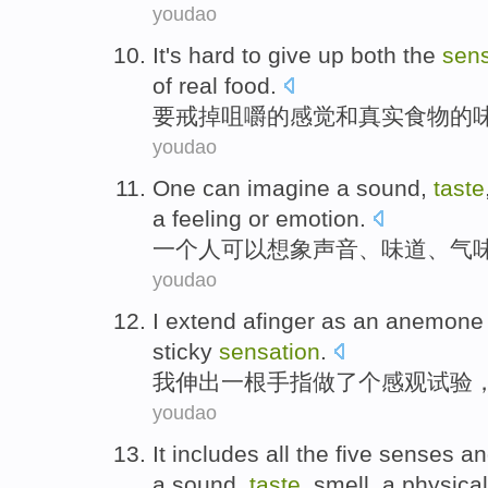
youdao
It's hard
to
give up both
the
sens
of
real
food
.
要
戒
掉咀嚼
的
感觉
和
真实
食物
的
youdao
One
can
imagine
a
sound
,
taste
a
feeling or emotion
.
一个人
可以
想象
声音
、
味道
、
气
youdao
I
extend afinger
as
an
anemone
sticky
sensation
.
我
伸出
一
根手指做了个
感观
试验
youdao
It
includes
all the
five
senses
a
a
sound
,
taste
,
smell
, a
physical