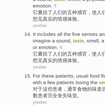
emotion
.
它
囊括了
人们的
五
种感官
，
使
人
想见
真实
的
情感体验
。
youdao
It
includes all
the
five
senses
a
imagine a
sound
,
taste
,
smell
, 
or
emotion
.
它
囊括
了
人们
的
五
种
感官
，使
人
想见真实的
情感体验
。
youdao
For
these
patients
,
usual
food
f
with
a few
patients
losing
the
se
对于
这些
患者
，
通常
食物
的
味道
数
患者
完全
丧失
味觉
。
youdao