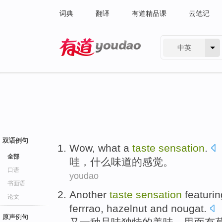
词典
翻译
有道精品课
云笔记
中英
有道 - 网易旗下搜索
双语例句
Wow
,
what
a
taste
sensation
.
全部
哇
，
什么
味道
的
感觉
。
口语
youdao
书面语
Another
taste
sensation
featurin
论文
ferrrao,
hazelnut
and
nougat
.
原声例句