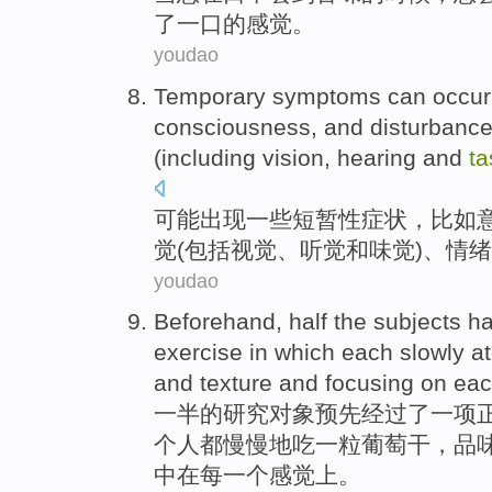
了一口
的
感觉
。
youdao
Temporary
symptoms
can
occur
consciousness
,
and
disturbanc
(
including
vision
,
hearing
and
ta
可能
出现
一些短暂性
症状
，
比如
觉
(
包括
视觉
、
听觉
和
味觉
)、
情绪
youdao
Beforehand
,
half
the subjects
h
exercise
in
which
each
slowly
a
and
texture
and
focusing
on
ea
一半
的
研究
对象
预先
经过
了
一
项
个
人都
慢慢地
吃
一
粒葡萄干
，
品
中
在
每
一个感觉上。