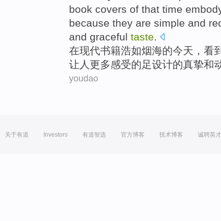
book
covers
of that
time
embod
because
they
are simple
and red
and
graceful
taste
.
在
现代
书籍
浩如烟海
的
今天，看
让人更多
感受
的足设计的
真挚
和
youdao
关于有道
Investors
有道智选
官方博客
技术博客
诚聘英