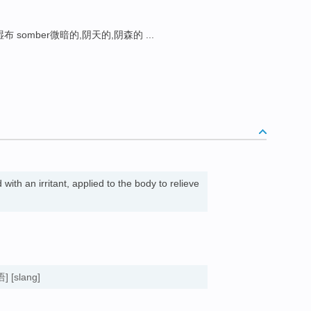
湿布 somber微暗的,阴天的,阴森的 ...
with an irritant, applied to the body to relieve
语]
[slang]