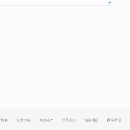
方博客
技术博客
诚聘英才
联系我们
站点地图
网络举报