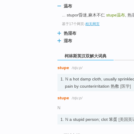
go
温布
top
... stupor昏迷,麻木不仁
stupe
温布
, 热
基于17个网页
-
相关网页
热湿布
湿布
柯林斯英汉双解大词典
stupe
/stjuːp/
1.
N
a hot damp cloth, usually sprinkled 
pain by counterirritation 热敷
[医学]
stupe
/stjuːp/
N
1.
N
a stupid person; clot 笨蛋
[美国英