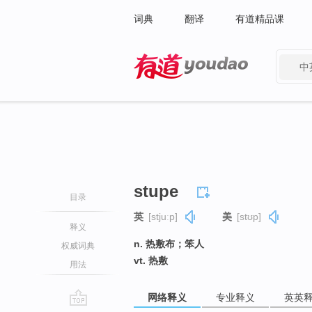
词典
翻译
有道精品课
中
有道 - 网易旗下搜索
stupe
目录
英
[stjuːp]
美
[stʊp]
释义
n. 热敷布；笨人
权威词典
vt. 热敷
用法
网络释义
专业释义
英英