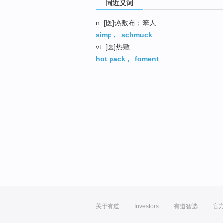
同近义词
n. [医]热敷布；笨人
simp
,
schmuck
vt. [医]热敷
hot pack
,
foment
关于有道
Investors
有道智选
官