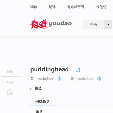
词典
翻译
有道精品课
云笔记
中英
有道 - 网易旗下搜索
puddinghead
目录
英
[ˈpʊdɪŋhed]
美
[ˈpʊdɪŋhed]
释义
n. 傻瓜
go
网络释义
top
傻瓜