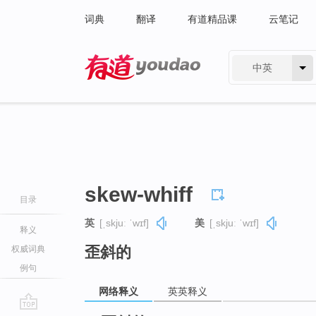
词典
翻译
有道精品课
云笔记
中英
有道 - 网易旗下搜索
skew-whiff
目录
英
[ˌskjuː ˈwɪf]
美
[ˌskjuː ˈwɪf]
释义
歪斜的
权威词典
例句
网络释义
英英释义