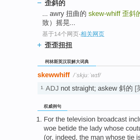
go
歪斜的
top
... awry 扭曲的
skew-whiff
歪斜
致）摇晃...
基于14个网页
-
相关网页
歪歪扭扭
柯林斯英汉双解大词典
skewwhiff
/ˈskjuːˈwɪf/
ADJ
not straight; askew 斜的
[
1.
权威例句
For the television broadcast in
woe betide the lady whose coutu
(or, indeed, the man whose tie i