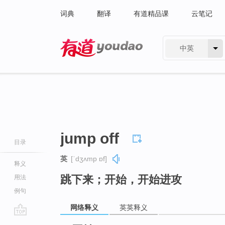
词典
翻译
有道精品课
云笔记
中英
有道 - 网易旗下搜索
jump off
目录
英
[ˈdʒʌmp ɒf]
释义
跳下来；开始，开始进攻
用法
例句
网络释义
英英释义
go