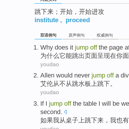
跳下来；开始，开始进攻
institute
,
proceed
双语例句
原声例句
权威例句
Why does
it
jump
off
the
page
a
为什么
它
能
跳出
页面
呈现
在
你
面
youdao
Allen
would never
jump
off
a
div
艾伦
从不
从
跳水
板上
跳下
。
youdao
If
I
jump
off
the
table
I
will
be
we
second
.
如果
我
从
桌子上
跳
下来，我
也
有
youdao