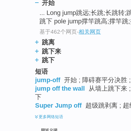
开始
top
... Long jump跳远;长跳;长跳转
跳下 pole jump撑竿跳高;撑竿跳
基于462个网页
-
相关网页
跳离
跳下来
跳下
短语
jump-off
开始 ; 障碍赛平分决胜 
jump off the wall
从墙上跳下来 ;
下
Super Jump off
超级跳剥离 ; 超
更多
网络短语
同近义词