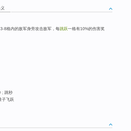
释义
3-8格内的敌军身旁攻击敌军，每
跳跃
一格有10%的伤害奖
 ; 跳秒
 量子飞跃