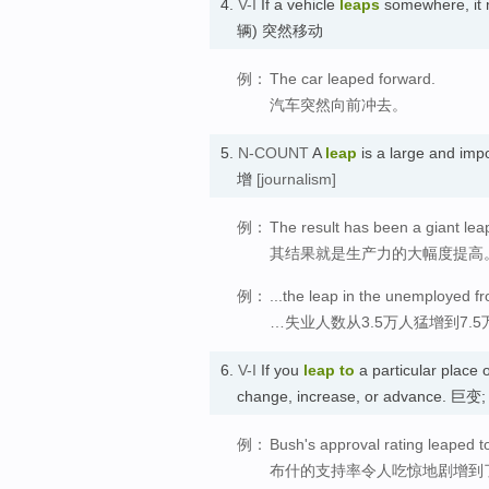
4.
V-I
If a vehicle
leaps
somewhere, it 
辆) 突然移动
例：
The car leaped forward.
汽车突然向前冲去。
5.
N-COUNT
A
leap
is a large and im
增
[journalism]
例：
The result has been a giant leap
其结果就是生产力的大幅度提高
例：
...the leap in the unemployed f
…失业人数从3.5万人猛增到7.5
6.
V-I
If you
leap
to
a particular place 
change, increase, or advance. 巨
例：
Bush's approval rating leaped t
布什的支持率令人吃惊地剧增到了