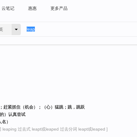
云笔记
惠惠
更多产品
英
涨；赶紧抓住（机会）；（心）猛跳；跳，跳跃
物的）认真尝试
人名）
eaping 过去式 leapt或leaped 过去分词 leapt或leaped ]