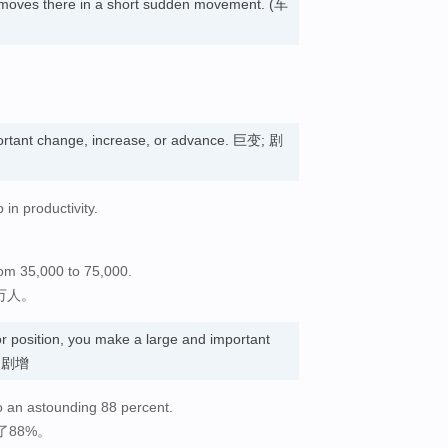
moves there in a short sudden movement. (车
portant change, increase, or advance. 巨变; 剧
 in productivity.
。
rom 35,000 to 75,000.
万人。
or position, you make a large and important
变; 剧增
o an astounding 88 percent.
88%。