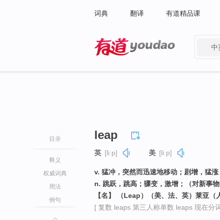
词典
翻译
有道精品课
中
有道 - 网易旗下搜索
leap
目录
英
[liːp]
美
[liːp]
释义
v. 猛冲，突然而迅速地移动；剧增，猛
权威词典
n. 跳跃，跳高；骤变，激增；（对新事
用法
【名】 （Leap）（美、法、英）莱亚（
例句
[ 复数 leaps 第三人称单数 leaps 现在分词 l