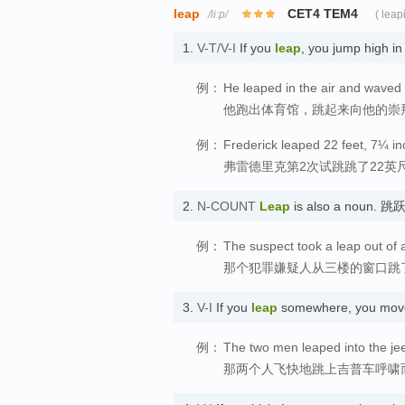
leap
CET4 TEM4
/liːp/
( leap
1.
V-T/V-I
If you
leap
, you jump high in
例：
He leaped in the air and waved h
他跑出体育馆，跳起来向他的崇
例：
Frederick leaped 22 feet, 7¼ in
弗雷德里克第2次试跳跳了22英尺
2.
N-COUNT
Leap
is also a noun. 跳
例：
The suspect took a leap out of 
那个犯罪嫌疑人从三楼的窗口跳
3.
V-I
If you
leap
somewhere, you move
例：
The two men leaped into the jee
那两个人飞快地跳上吉普车呼啸