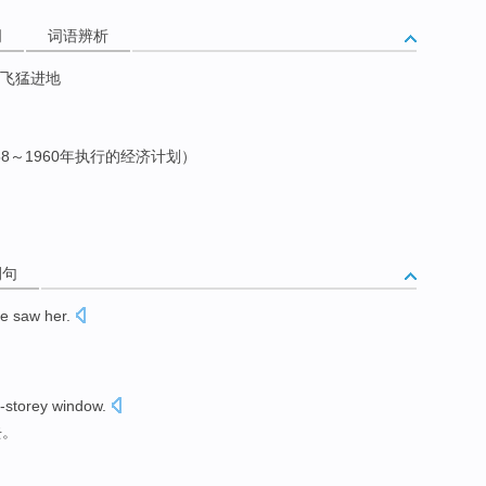
词
词语辨析
突飞猛进地
8～1960年执行的经济计划）
例句
e
saw
her
.
d-storey
window
.
去
。