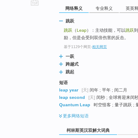
网络释义
专业释义
英英
go
top
跳跃
跳跃
（
Leap
）：主动技能，可以
跳跃
到
励，但是会受到双倍伤害的反击。
基于1129个网页
-
相关网页
一跃
跨越式
跳起
短语
leap year
[天]
闰年 ; 平年 ; 闰二月
leap second
[天]
闰秒 ; 全球将迎来闰秒
Quantum Leap
时空怪客 ; 量子跳跃 ;
更多
网络短语
柯林斯英汉双解大词典