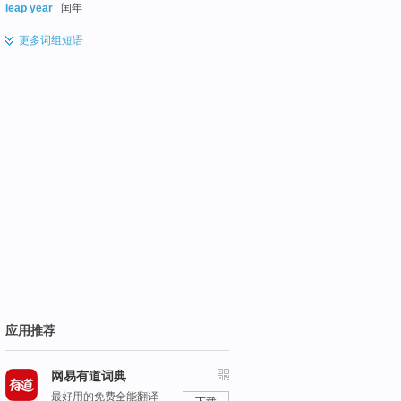
leap year
闰年
更多
词组短语
应用推荐