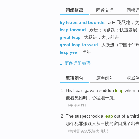
词组短语
同近义词
同根
by leaps and bounds
adv. 飞跃地，
leap forward
跃进；向前跳；快速发展
great leap
大跃进，大步前进
great leap forward
大跃进（中国于195
leap year
闰年
更多
词组短语
双语例句
原声例句
权威
His
heart
gave
a
sudden
leap
when
h
他
看见
她
时，
心
猛地
一
跳
。
《牛津词典》
The
suspect took
a
leap
out
of a
thir
那个犯罪
嫌疑人
从三
楼
的窗口
跳
了
出
《柯林斯英汉双解大词典》