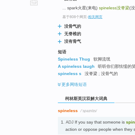
... spark火星(来电)
spineless
没脊梁
(没
go
top
基于808个网页
-
相关网页
没骨气的
无脊椎的
没有骨气
短语
Spineless Thug
软脚流氓
A spineless laugh
听听你们那怯懦的笑 
spineless s
没脊梁 ; 没骨气的
更多
网络短语
柯林斯英汉双解大词典
spineless
/ˈspaɪnlɪs/
1.
ADJ
If you say that someone is
spin
action or oppose people when the