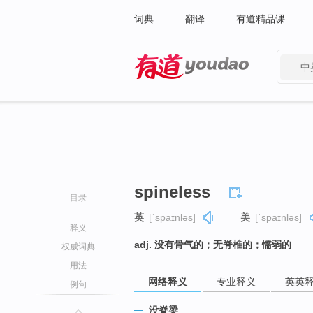
词典
翻译
有道精品课
中
有道 - 网易旗下搜索
spineless
目录
英
[ˈspaɪnləs]
美
[ˈspaɪnləs]
释义
adj. 没有骨气的；无脊椎的；懦弱的
权威词典
用法
网络释义
专业释义
英英
例句
没脊梁