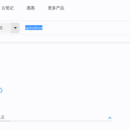
云笔记
惠惠
更多产品
英
释义