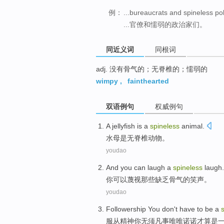
例：
...bureaucrats and spineless poli
...官僚和懦弱的政治家们。
同近义词
同根词
adj. 没有骨气的；无脊椎的；懦弱的
wimpy
,
fainthearted
双语例句
权威例句
A jellyfish
is
a
spineless
animal
.
水母
是
无脊椎
动物
。
youdao
And
you
can
laugh
a
spineless
laugh
.
你
可以
蔑视那些
缺乏
骨气的笑声。
youdao
Followership
You
don't have to be a
服从
精神
你
无须凡事唯唯
诺诺
才算是