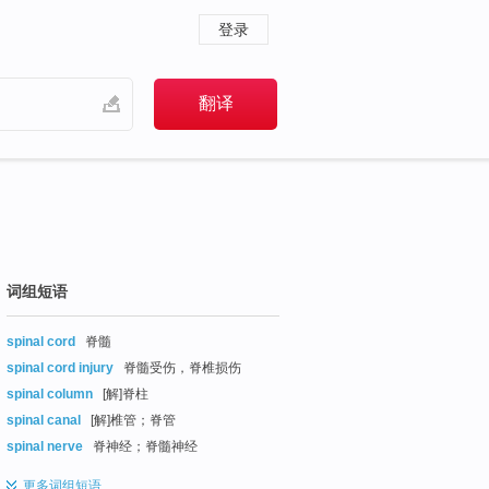
登录
词组短语
spinal cord
脊髓
spinal cord injury
脊髓受伤，脊椎损伤
spinal column
[解]脊柱
spinal canal
[解]椎管；脊管
spinal nerve
脊神经；脊髓神经
更多
词组短语