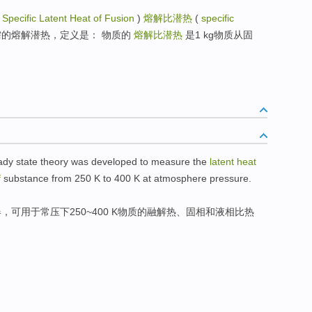
(
Specific Latent Heat of Fusion
)
熔解比潜热
(
specific
质所需的熔解潜热，定义是： 物质的
熔解比潜热
是1 kg物质从固
ady
state
theory
was
developed
to measure
the
latent
heat
f
substance
from 250
K
to 400 K at atmosphere
pressure
.
器
，可
用于
常压
下250~400
K
物质
的
融解
热
、固相和
液相比热