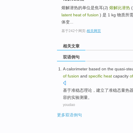
熔解潜热的单位是焦耳(J)
熔解比潜热
latent heat of fusion
) 是 1 kg 物
体变...
基于242个网页
-
相关网页
相关文章
双语例句
A
calorimeter
based on
the
quasi-ste
of
fusion
and
specific
heat
capacity
o
基于
准
稳态
理论
，
建立
了准稳态
量热
容
的实验测量。
youdao
更多双语例句