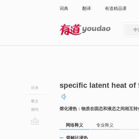
词典
翻译
有道精品课
中
有道 - 网易旗下搜索
specific latent heat of
目录
释义
熔化潜热：物质在固态和液态之间相互转
例句
网络释义
专业释义
go
top
熔解比潜热