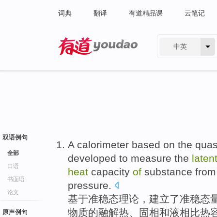
词典
翻译
有道精品课
云笔记
中英
有道 - 网易旗下搜索
双语例句
A
calorimeter
based on
the
quas
全部
developed
to measure
the
laten
口语
heat
capacity
of
substance
from
书面语
pressure
.
论文
基于
准
稳态
理论
，
建立
了准稳态
物质
的
融解
热
、固相和
液相比热
原声例句