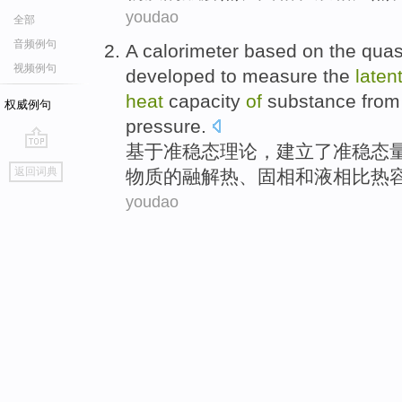
youdao
全部
音频例句
A
calorimeter
based on
the
quas
视频例句
developed
to measure
the
laten
heat
capacity
of
substance
from
权威例句
pressure
.
基于
准
稳态
理论
，
建立
了准稳态
go
返回词典
物质
的
融解
热
、固相和
液相比热
top
youdao