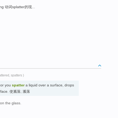
ing 动词splatter的现...
attered, spatters )
 or you
spatter
a liquid over a surface, drops
e surface. 使溅落; 溅落
 on the glass.