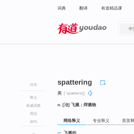
词典
翻译
有道精品课
中
有道 - 网易旗下搜索
spattering
目录
美
[ˈspætərɪŋ]
释义
n. [冶] 飞溅；焊溅物
权威词典
用法
网络释义
专业释义
英英
例句
飞溅的