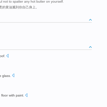
ul not to spatter any hot butter on yourself.
烫的黄油溅到你自己身上。
oof
.
。
e
glass
.
e
floor
with
paint
.
。