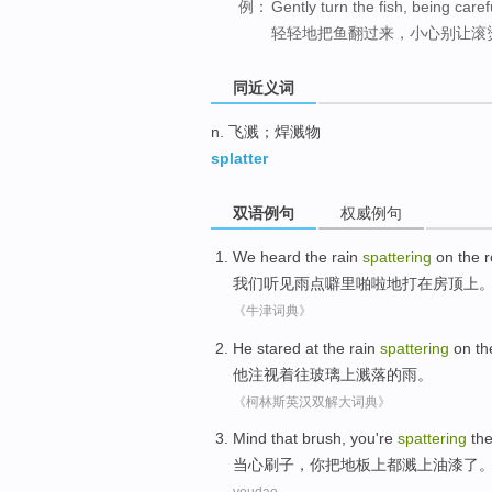
例：
Gently turn the fish, being caref
轻轻地把鱼翻过来，小心别让滚
同近义词
n. 飞溅；焊溅物
splatter
双语例句
权威例句
We
heard
the rain
spattering
on the
r
我们
听见
雨点
噼里啪啦地打
在
房顶上
《牛津词典》
He
stared at
the
rain
spattering
on
th
他
注视
着往
玻璃
上
溅落
的
雨
。
《柯林斯英汉双解大词典》
Mind that
brush
,
you
're
spattering
th
当心
刷子
，
你
把地板上
都
溅上油漆了