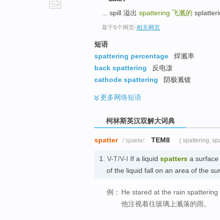
... spill 溢出
spattering
飞溅的
splatter
go
top
基于6个网页
-
相关网页
短语
spattering percentage
焊溅率
back spattering
反电泼
cathode spattering
阴极溅镀
更多
网络短语
柯林斯英汉双解大词典
spatter
TEM8
/ˈspætə/
( spattering, sp
1.
V-T/V-I
If a liquid
spatters
a surface
of the liquid fall on an area of th
例：
He stared at the rain spattering
他注视着往玻璃上溅落的雨。