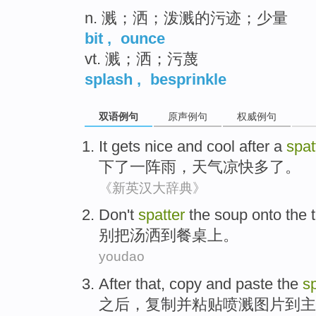
n. 溅；洒；泼溅的污迹；少量
bit
,
ounce
vt. 溅；洒；污蔑
splash
,
besprinkle
双语例句
原声例句
权威例句
It
gets nice and cool after
a
spat
下
了一
阵雨
，天气
凉快
多
了
。
《新英汉大辞典》
Don't
spatter
the
soup
onto
the
别
把
汤
洒
到餐桌上。
youdao
After
that,
copy
and
paste
the
sp
之后
，
复制
并
粘贴
喷溅
图片到
主