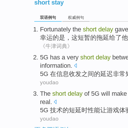
short stay
双语例句
权威例句
Fortunately
the
short
delay
gav
幸运
的是，
这
短暂
的
拖延
给了
他
《牛津词典》
5
G has a very
short
delay
betwe
information.
5
G 在信息收发之间的延迟非常
youdao
T
he
short
delay
of 5G will make
real.
5
G 技术的短延时性能让游戏体
youdao