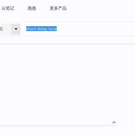
云笔记
惠惠
更多产品
英