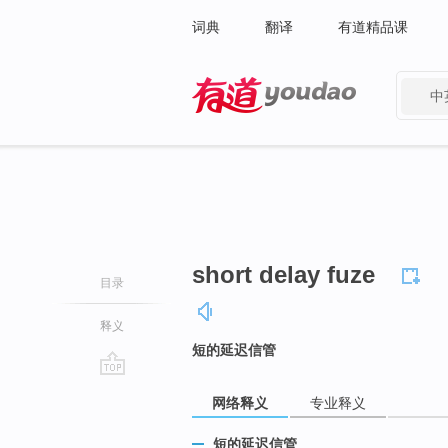
词典
翻译
有道精品课
中
有道 - 网易旗下搜索
short delay fuze
目录
释义
短的延迟信管
go
网络释义
专业释义
top
短的延迟信管