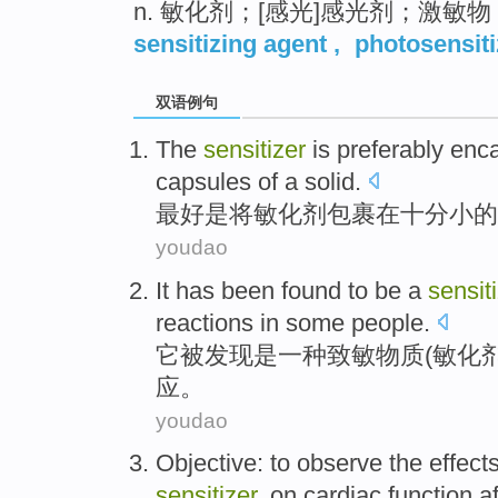
n. 敏化剂；[感光]感光剂；激敏物
sensitizing agent
,
photosensiti
双语例句
The
sensitizer
is preferably
enca
capsules
of a
solid
.
最好
是
将
敏化剂
包裹
在
十分
小
的
youdao
It
has been
found
to
be
a
sensit
reactions
in
some
people
.
它
被
发现
是
一种
致敏物质(
敏
化
应
。
youdao
Objective
: to
observe the
effect
sensitizer
, on
cardiac function
a