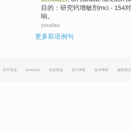
目的
：
研究
钙
增敏剂
mci
- 154
响
。
youdao
更多双语例句
关于有道
Investors
有道智选
官方博客
技术博客
诚聘英