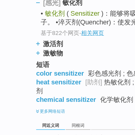
敏化剂
[感光]
top
•
敏化剂
(
Sensitizer
)：能够将
子。 •淬灭剂(Quencher)
基于822个网页
-
相关网页
激活剂
激敏物
短语
color sensitizer
彩色感光剂 ; 
heat sensitizer
[助剂]
热敏化剂 
剂
chemical sensitizer
化学敏化剂
更多
网络短语
同近义词
同根词