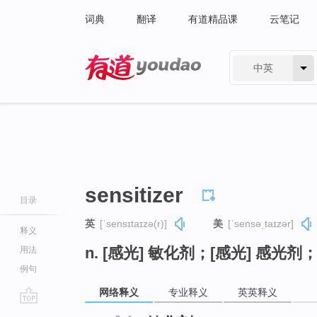
词典
翻译
有道精品课
云笔记
中英
有道 - 网易旗下搜索
sensitizer
目录
英
[ˈsensɪtaɪzə(r)]
美
[ˈsensəˌtaɪzər]
释义
n. [感光] 敏化剂；[感光] 感光
用法
例句
网络释义
专业释义
英英释义
go