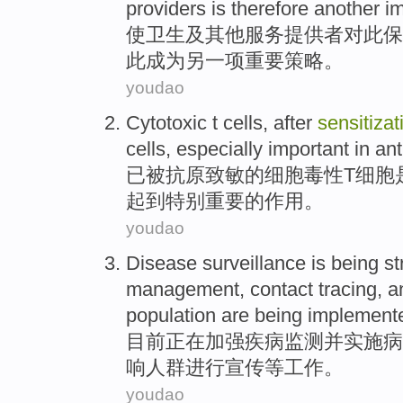
providers
is
therefore
another
im
使
卫生
及
其他
服务
提供者
对此保
此成为
另一项
重要
策略
。
youdao
Cytotoxic
t
cells
,
after
sensitizat
cells
, especially
important
in
ant
已
被
抗原
致
敏的
细胞
毒性
T
细胞
起到
特别
重要
的作用。
youdao
Disease
surveillance
is
being
st
management
,
contact
tracing
,
a
population
are
being implement
目前正在
加强
疾病
监测
并
实施
病
响
人群
进行
宣传
等工作。
youdao