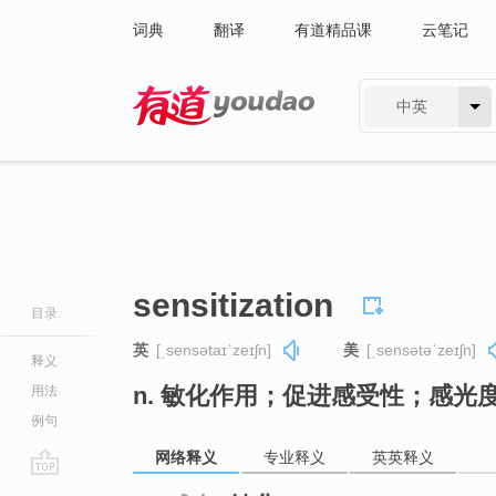
词典
翻译
有道精品课
云笔记
中英
有道 - 网易旗下搜索
sensitization
目录
英
[ˌsensətaɪˈzeɪʃn]
美
[ˌsensətəˈzeɪʃn]
释义
n. 敏化作用；促进感受性；感光
用法
例句
网络释义
专业释义
英英释义
go