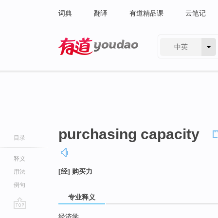
词典
翻译
有道精品课
云笔记
中英
有道 - 网易旗下搜索
purchasing capacity
目录
释义
[经] 购买力
用法
例句
专业释义
go
经济学