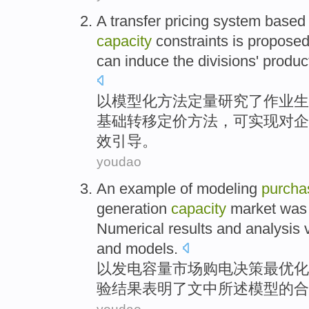
A
transfer
pricing
system
based
capacity
constraints
is
propose
can
induce
the
divisions'
produc
以
模型
化
方法
定量
研究
了作业
生
基础
转移
定价
方法，
可
实现对企
效
引导
。
youdao
An example
of
modeling
purcha
generation
capacity
market
was 
Numerical
results
and
analysis
and
models
.
以
发电
容量
市场
购电
决策
最优化
验结果表明
了文中所述模型的
合