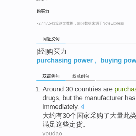
top
购买力
·
2,447,543篇论文数据，部分数据来源于NoteExpress
同近义词
[经]购买力
purchasing power
,
buying pow
双语例句
权威例句
Around
30
countries
are
purcha
drugs
,
but
the manufacturer
has
immediately
.
大约有
30个
国家
采购
了
大量
此
满足
这些
定货
。
youdao