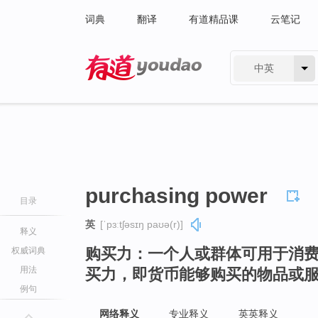
词典
翻译
有道精品课
云笔记
中英
有道 - 网易旗下搜索
purchasing power
目录
英
[ˈpɜːtʃəsɪŋ paʊə(r)]
释义
购买力：一个人或群体可用于消
权威词典
用法
买力，即货币能够购买的物品或
例句
网络释义
专业释义
英英释义