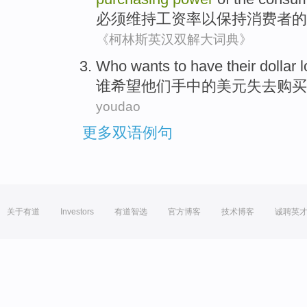
必须
维持
工资
率
以
保持
消费者
的
《柯林斯英汉双解大词典》
Who
wants to
have
their
dollar
l
谁
希望
他们
手中的
美元
失去
购买
youdao
更多双语例句
关于有道
Investors
有道智选
官方博客
技术博客
诚聘英