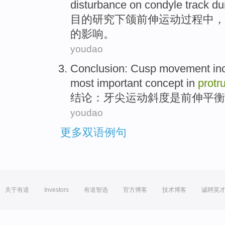
disturbance
on
condyle
track
du
目的
研究下颌前伸
运动
过程中
，
的
影响
。
youdao
Conclusion
:
Cusp
movement
in
most
important
concept
in
protr
结论
：
牙尖
运动
斜度
是前伸
平衡
youdao
更多双语例句
关于有道
Investors
有道智选
官方博客
技术博客
诚聘英