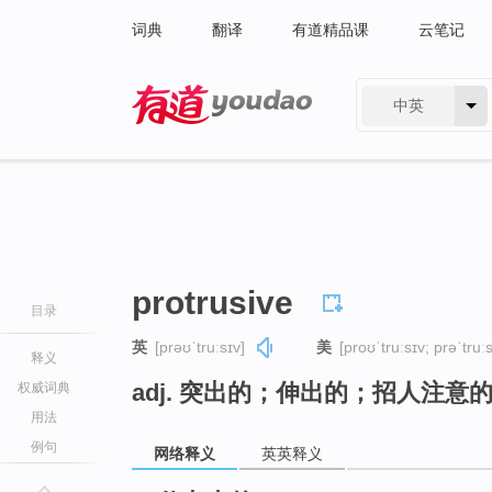
词典
翻译
有道精品课
云笔记
中英
有道 - 网易旗下搜索
protrusive
目录
英
[prəʊˈtruːsɪv]
美
[proʊˈtruːsɪv; prəˈtruːs
释义
adj. 突出的；伸出的；招人注意
权威词典
用法
例句
网络释义
英英释义