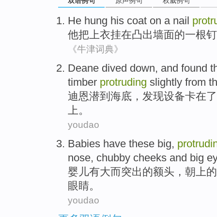
双语例句
原声例句
权威例句
He
hung
his coat
on
a
nail
protr
他
把
上衣
挂
在
凸出
墙面
的一
根钉
《牛津词典》
Deane
dived
down, and
found
t
timber
protruding
slightly
from
t
迪恩
潜到海底
，
发现
设备
卡
在
了
上。
youdao
Babies
have
these
big
,
protrudi
nose
,
chubby
cheeks
and
big
e
婴儿
有
大
而突出
的额头
，
朝
上的
眼睛
。
youdao