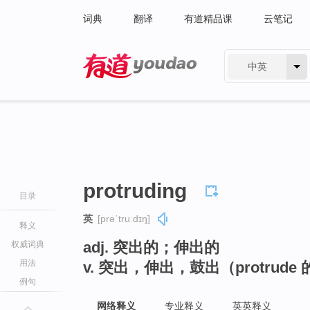
词典
翻译
有道精品课
云笔记
中英
有道 - 网易旗下搜索
protruding
目录
英
[prəˈtruːdɪŋ]
释义
adj. 突出的；伸出的
权威词典
用法
v. 突出，伸出，鼓出（protrud
例句
网络释义
专业释义
英英释义