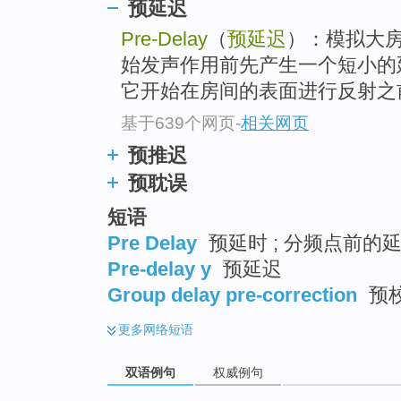
预延迟
Pre-Delay
（
预延迟
）：模拟大
始发声作用前先产生一个短小的
它开始在房间的表面进行反射之前.
基于639个网页
-
相关网页
预推迟
预耽误
短语
Pre Delay
预延时 ; 分频点前的延
Pre-delay y
预延迟
Group delay pre-correction
预
更多
网络短语
双语例句
权威例句