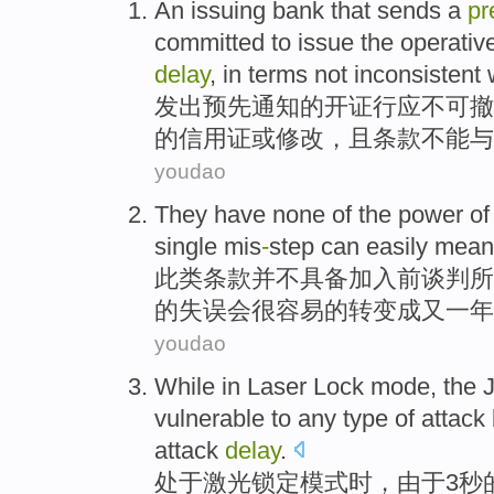
An
issuing
bank
that sends a
pr
committed
to
issue the operativ
delay
, in
terms
not
inconsistent
发出
预先
通知的开证
行
应
不可
撤
的
信用证
或
修改
，且
条款
不能
与
youdao
They have none
of
the
power
o
single mis
-
step
can
easily
mean
此类条款并不具备加入
前谈判所
的
失误会
很容易
的
转变成
又一
年
youdao
While
in
Laser
Lock
mode
, the
J
vulnerable
to
any
type
of
attack
attack
delay
.
处于
激光
锁定
模式
时
，
由于
3
秒