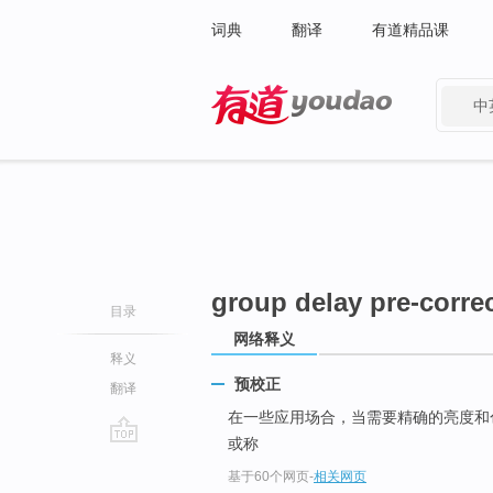
词典
翻译
有道精品课
中
有道 - 网易旗下搜索
group delay pre-corre
目录
网络释义
释义
预校正
翻译
在一些应用场合，当需要精确的亮度和
或称
go
基于60个网页
-
相关网页
top