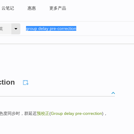
云笔记
惠惠
更多产品
英
ction
色度同步时，群延迟
预校正
(
Group delay pre-correction
)，