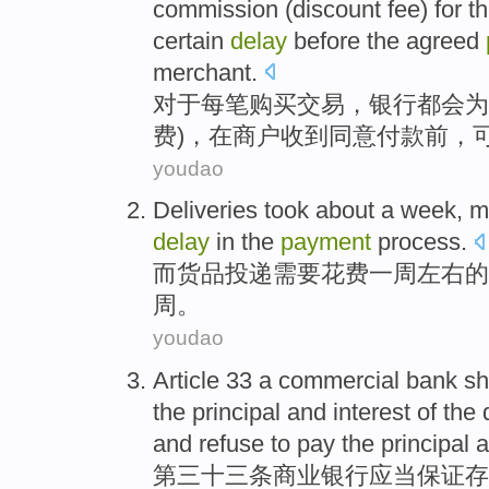
commission
(
discount
fee
) for 
certain
delay
before
the
agreed
merchant
.
对于
每
笔购买交易
，
银行
都会为
费
)，在商户收到
同意
付款
前
，
youdao
Deliveries
took about
a
week
,
m
delay
in the
payment
process.
而货品投递
需要
花费
一周
左右的
周。
youdao
Article 33
a
commercial
bank
sh
the
principal
and
interest
of the
and
refuse to
pay
the principal a
第三十三
条
商业
银行
应当
保证
存