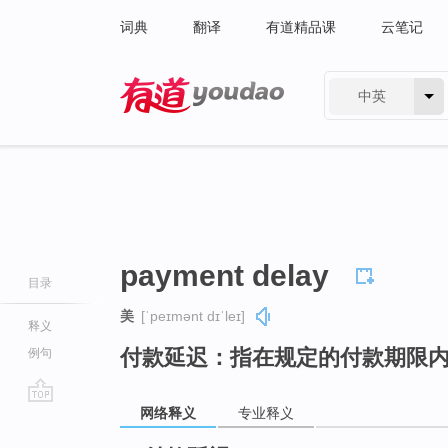
词典
翻译
有道精品课
云笔记
中英
有道 - 网易旗下搜索
payment delay
目录
美
[ˈpeɪmənt dɪˈleɪ]
释义
付款延迟：指在规定的付款期限
例句
网络释义
专业释义
go
top