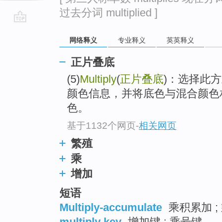
过去分词 multiplied ]
go
网络释义
专业释义
英英释义
top
正片叠底
(5)
Multiply
(
正片叠底
)：选择此
颜色信息，并将底色与混合颜色
色。
基于1132个网页
-
相关网页
繁殖
乘
增加
短语
Multiply-accumulate
乘积累加 ;
multiply key
增加键 ; 乘号键