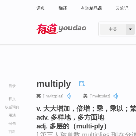
词典
翻译
有道精品课
云笔记
中英
有道 - 网易旗下搜索
multiply
目录
英
[ˈmʌltɪplaɪ]
美
[ˈmʌltɪplaɪ]
释义
v. 大大增加，倍增；乘，乘以；
权威词典
用法
adv. 多样地，多方面地
例句
adj. 多层的（multi-ply）
百科
[ 第三人称单数 multiplies 现在分词 mu