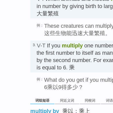
in number by giving birth to la
大量繁殖
These creatures can multiply
例：
这些生物能迅速大量繁殖。
V-T
If you
multiply
one number 
3.
the first number to itself as ma
by the second number. For exam
is equal to 6. 乘
What do you get if you multi
例：
6乘以9得多少？
词组短语
同近义词
同根词
词语
multiply by
乘以；乘上