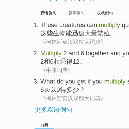
双语例句
原声例句
权威例句
These
creatures can
multiply
qu
这些
生物能
迅速
大量繁殖
。
《柯林斯英汉双解大词典》
Multiply
2
and
6
together and y
2
和
6
相乘
得
12
。
《牛津词典》
What do
you get
if you
multiply
6
乘以
9
得
多少？
《柯林斯英汉双解大词典》
更多双语例句
百科