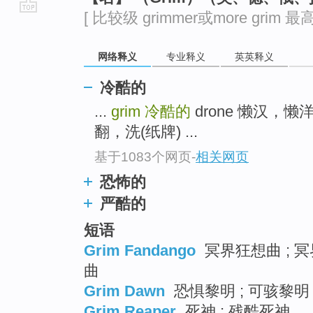
[ 比较级 grimmer或more grim 最高级
go
top
网络释义
专业释义
英英释义
冷酷的
...
grim
冷酷的
drone 懒汉，懒洋
翻，洗(纸牌) ...
基于1083个网页
-
相关网页
恐怖的
严酷的
短语
Grim Fandango
冥界狂想曲 ; 
曲
Grim Dawn
恐惧黎明 ; 可骇黎明 
Grim Reaper
死神 ; 残酷死神