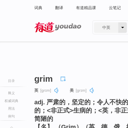
词典
翻译
有道精品课
云笔记
中英
有道 - 网易旗下搜索
grim
目录
英
[ɡrɪm]
美
[ɡrɪm]
释义
adj. 严肃的，坚定的；令人不
权威词典
用法
的；<非正式>生病的；<英，非
例句
简陋的
【名】 （Grim）（英、德、俄