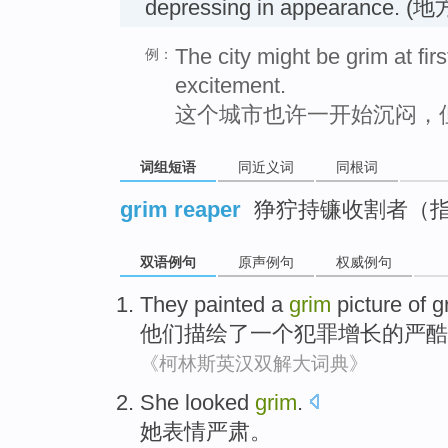
depressing in appearance. 
The city might be grim at firs
例：
excitement.
这个城市也许一开始沉闷，
词组短语
同近义词
同根词
grim reaper
狰狞持镰收割者（
双语例句
原声例句
权威例句
They
painted
a
grim
picture
of
g
他们
描绘了
一个
犯罪
增长
的
严酷
《柯林斯英汉双解大词典》
She
looked
grim
.
她
表情
严肃。