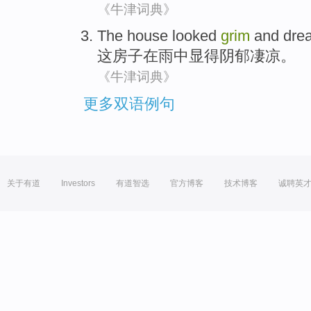
《牛津词典》
The
house
looked
grim
and drea
这
房子
在
雨中
显得
阴郁
凄凉。
《牛津词典》
更多双语例句
关于有道
Investors
有道智选
官方博客
技术博客
诚聘英