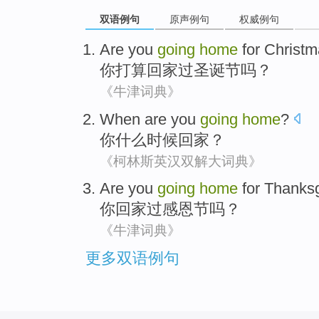
双语例句
原声例句
权威例句
Are
you
going
home
for Christ
你
打算
回家
过
圣诞节
吗？
《牛津词典》
When
are
you
going
home
?
你
什么
时候
回家？
《柯林斯英汉双解大词典》
Are
you
going
home
for Thanks
你
回家
过
感恩节
吗？
《牛津词典》
更多双语例句