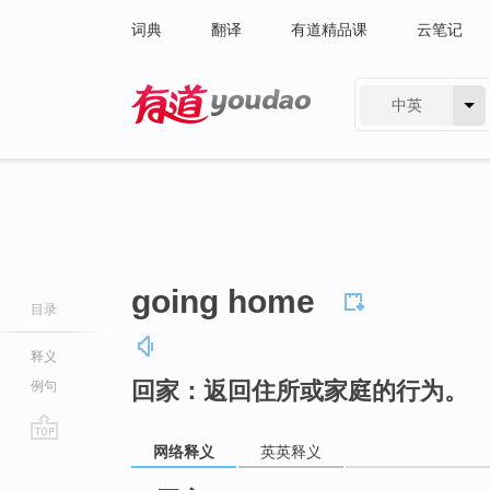
词典
翻译
有道精品课
云笔记
中英
有道 - 网易旗下搜索
going home
目录
释义
回家：返回住所或家庭的行为。
例句
网络释义
英英释义
go
top