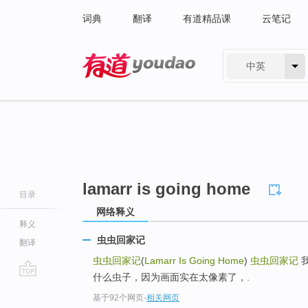
词典
翻译
有道精品课
云笔记
中英
有道 - 网易旗下搜索
lamarr is going home
目录
网络释义
释义
虫虫回家记
翻译
虫虫回家记
(
Lamarr Is Going Home
)
虫虫回家记
什么虫子，因为画面实在太像素了，.
go
基于92个网页
-
相关网页
top