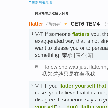
更多
网络短语
柯林斯英汉双解大词典
flatter
CET6 TEM4
/ˈflætə/
( 
V-T
If someone
flatters
you, th
1.
exaggerated way that is not si
want to please you or to persu
something. 奉承
[表不满]
I knew she was just flatterin
例：
我知道她只是在奉承我。
V-T
If you
flatter
yourself that
2.
case, you believe that it is tru
disagree. If someone says to yo
yourself
" or "
don't flatter your