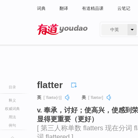
词典
翻译
有道精品课
云笔记
中英
有道 - 网易旗下搜索
flatter
目录
英
[ˈflætə(r)]
美
[ˈflætər]
释义
v. 奉承，讨好；使高兴，使感
权威词典
用法
显得更重要（更好）
例句
[ 第三人称单数 flatters 现在分词 fla
词 flattered ]