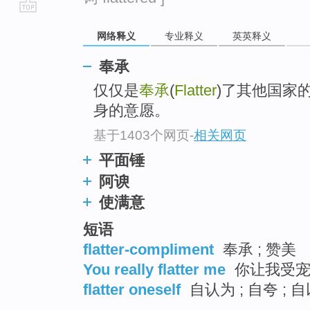
go
网络释义
专业释义
英英释义
top
奉承
仅仅是
奉承
(
Flatter
)了其他国家的意
身的意愿。
基于1403个网页
-
相关网页
平面锤
阿谀
使满意
短语
flatter-compliment
奉承 ; 赞美
You really flatter me
你让我受宠
flatter oneself
自认为 ; 自夸 ; 