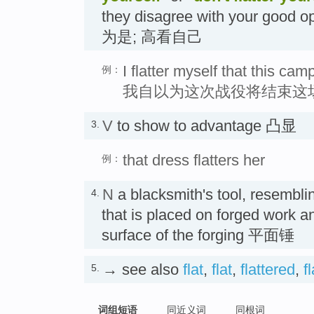
they disagree with your good o
为是; 高看自己
I flatter myself that this cam
例：
我自以为这次战役将结束这
V
to show to advantage 凸显
3.
that dress flatters her
例：
N
a blacksmith's tool, resembli
4.
that is placed on forged work a
surface of the forging 平面锤
→ see also
flat
,
flat
,
flattered
,
f
5.
词组短语
同近义词
同根词