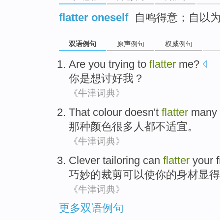
flatter oneself
自鸣得意；自以
双语例句
原声例句
权威例句
Are
you
trying to
flatter
me
?
你
是
想
讨好
我
？
《牛津词典》
That
colour
doesn't
flatter
many
那种
颜色
很多
人
都
不
适宜
。
《牛津词典》
Clever
tailoring
can
flatter
your
巧妙的
裁剪
可以
使
你
的
身材
显得
《牛津词典》
更多双语例句