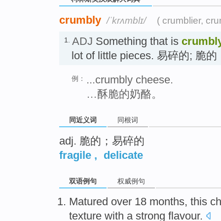
crumbly
/ˈkrʌmblɪ/
( crumblier, cru
ADJ
Something that is
crumbl
1.
lot of little pieces. 易碎的; 脆的
...crumbly cheese.
例：
…酥脆的奶酪。
同近义词
同根词
adj. 脆的；易碎的
fragile
,
delicate
双语例句
权威例句
Matured
over
18
months
,
this
c
texture
with a strong flavour
.