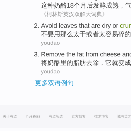
这种
奶酪
18
个月
后发酵
成熟
，
《柯林斯英汉双解大词典》
Avoid
leaves
that
are
dry
or
cru
不要
用
那么
太
干
或者
太容易
碎
的
youdao
Remove
the
fat
from
cheese
an
将
奶酪里
的
脂肪
去除
，
它
就变成
youdao
更多双语例句
关于有道
Investors
有道智选
官方博客
技术博客
诚聘英