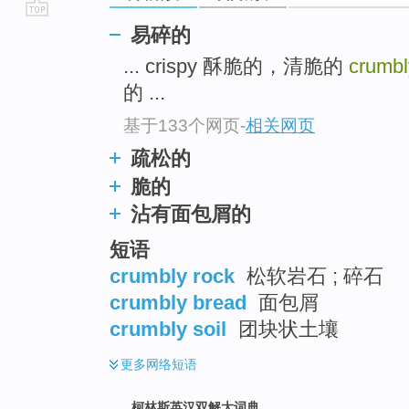
go
易碎的
top
... crispy 酥脆的，清脆的
crumb
的 ...
基于133个网页
-
相关网页
疏松的
脆的
沾有面包屑的
短语
crumbly rock
松软岩石 ; 碎石
crumbly bread
面包屑
crumbly soil
团块状土壤
更多
网络短语
柯林斯英汉双解大词典