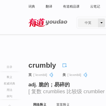
词典
翻译
有道精品课
云笔记
中英
有道 - 网易旗下搜索
crumbly
目录
英
[ˈkrʌmbli]
美
[ˈkrʌmbli]
释义
adj. 脆的；易碎的
权威词典
用法
[ 复数 crumblies 比较级 crumblier
例句
网络释义
英英释义