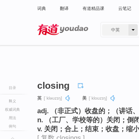
词典
翻译
有道精品课
云笔记
中英
有道 - 网易旗下搜索
closing
目录
英
[ˈkləʊzɪŋ]
美
[ˈkloʊzɪŋ]
释义
adj. （非正式）收盘的；（讲
权威词典
用法
n. （工厂、学校等的）关闭；倒
例句
v. 关闭；合上；结束；收盘；缩小（
[ 复数 closings ]