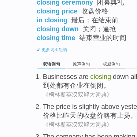
closing ceremony
闭幕典礼
closing price
收盘价格
in closing
最后；在结束前
closing down
关闭；逼抢
closing time
结束营业的时间
更多
词组短语
双语例句
原声例句
权威例句
Businesses
are
closing
down
al
到处都
有
企业
在
倒闭
。
《柯林斯英汉双解大词典》
The
price
is
slightly
above
yest
价格比
昨天
的收盘价
略有
上扬。
《柯林斯英汉双解大词典》
The company
has
been making 