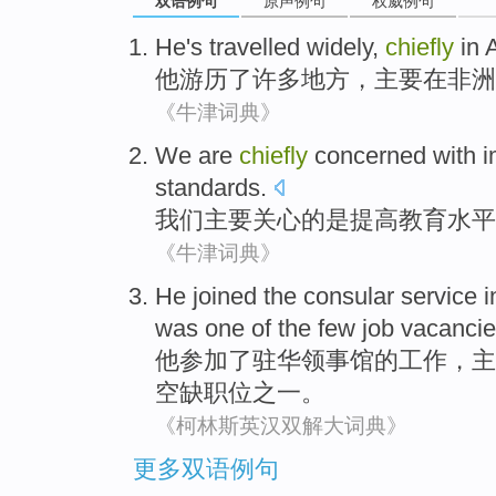
双语例句
原声例句
权威例句
He
's travelled widely
,
chiefly
in
A
他
游历
了许多地方，
主要
在
非洲
《牛津词典》
We
are
chiefly
concerned with
i
standards
.
我们
主要
关心
的是
提高
教育
水平
《牛津词典》
He
joined
the
consular service
i
was
one
of the
few
job vacanci
他
参加
了驻华
领事馆
的
工作，
主
空缺职位之一。
《柯林斯英汉双解大词典》
更多双语例句