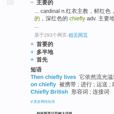
主要的
go
... cardinal n.红衣主教，鲜
top
的
，深红色的
chiefly
adv. 主要地
...
基于293个网页
-
相关网页
首要的
多半地
首先
短语
Then chiefly lives
它依然流光溢
on chiefly
被携带 ; 进行 ; 运送 
Chiefly British
形容词 ; 连接词
更多
网络短语
柯林斯英汉双解大词典