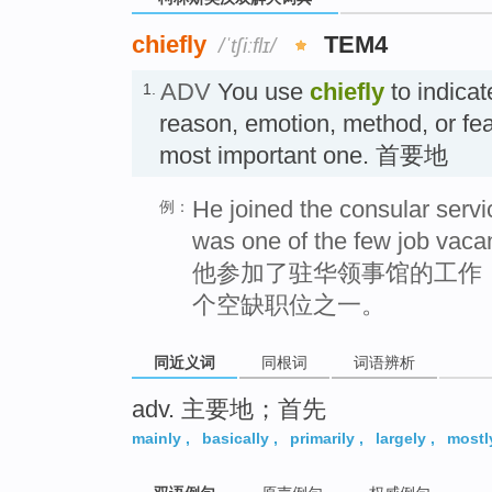
chiefly
TEM4
/ˈtʃiːflɪ/
ADV
You use
chiefly
to indicat
1.
reason, emotion, method, or fea
most important one. 首要地
He joined the consular servi
例：
was one of the few job vaca
他参加了驻华领事馆的工作
个空缺职位之一。
同近义词
同根词
词语辨析
adv. 主要地；首先
mainly
,
basically
,
primarily
,
largely
,
mostl