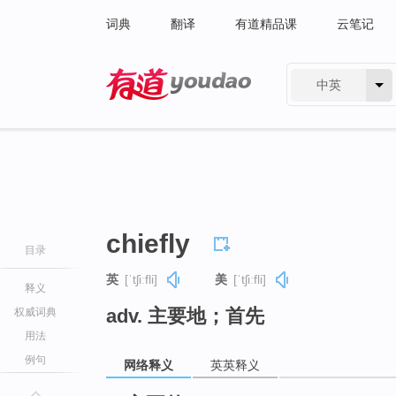
词典
翻译
有道精品课
云笔记
中英
有道 - 网易旗下搜索
chiefly
目录
英
[ˈtʃiːfli]
美
[ˈtʃiːfli]
释义
adv. 主要地；首先
权威词典
用法
例句
网络释义
英英释义