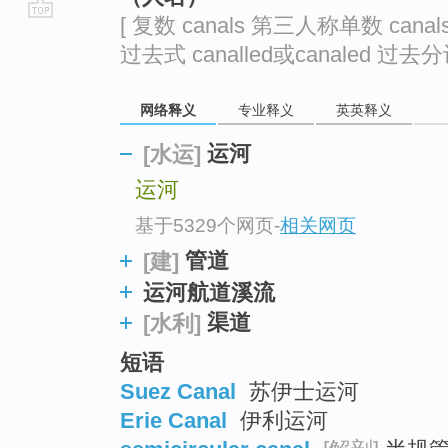
[ 复数 canals 第三人称单数 canals
go
过去式 canalled或canaled 过去分词 
top
网络释义
专业释义
英英释义
运河
[水运]
运河
基于5329个网页
-
相关网页
管道
[建]
运河航道溪流
渠道
[水利]
短语
Suez Canal
苏伊士运河
Erie Canal
伊利运河