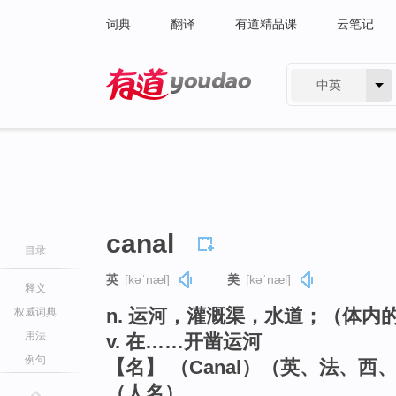
词典
翻译
有道精品课
云笔记
中英
有道 - 网易旗下搜索
canal
目录
英
[kəˈnæl]
美
[kəˈnæl]
释义
n. 运河，灌溉渠，水道；（体内
权威词典
用法
v. 在……开凿运河
例句
【名】 （Canal）（英、法、
（人名）