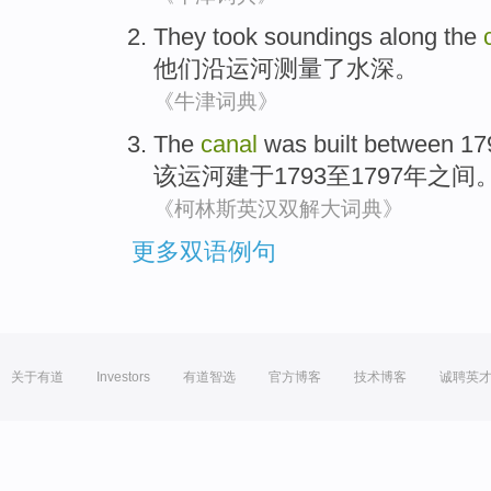
They
took soundings
along the
他们
沿
运河
测量了
水深
。
《牛津词典》
The
canal
was built
between
179
该
运河
建于
1793至1797年
之间
《柯林斯英汉双解大词典》
更多双语例句
关于有道
Investors
有道智选
官方博客
技术博客
诚聘英