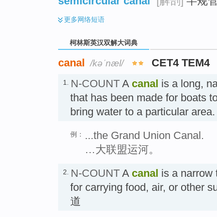
semicircular canal
[解剖]
半规
更多
网络短语
柯林斯英汉双解大词典
canal
CET4 TEM4
/kəˈnæl/
N-COUNT
A
canal
is a long, n
1.
that has been made for boats to 
bring water to a particular are
...the Grand Union Canal.
例：
…大联盟运河。
N-COUNT
A
canal
is a narrow 
2.
for carrying food, air, or oth
道